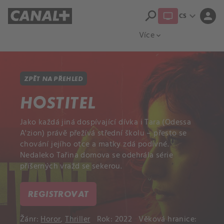
search
expand_more
person
CS
Přehled titulů
Apple TV
Moloch
Více
expand_more
ZPĚT NA PŘEHLED
HOSTITEL
Jako každá jiná dospívající dívka i Tara (Odessa
A'zion) právě přežívá střední školu – přesto se
chování jejího otce a matky zdá podivné.
Nedaleko Tařina domova se odehrála série
příšerných vražd se sekerou.
REGISTROVAT
Žánr:
Horor
,
Thriller
Rok: 2022
Věková hranice: