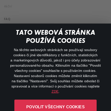
Akční
FAQ
Můj účet
TATO WEBOVÁ STRÁNKA
Důležité odkazy
POUŽÍVÁ COOKIES
Na těchto webových stránkách se používají soubory
facebook
instagram
cookies či jiné identifikátory z funkčních, statistických
a marketingových důvodů, jakož i pro účely zobrazování
personalizovaného obsahu. Kliknutím na tlačítko "Povolit
youtube
všechny cookies" souhlasíte s používáním cookies.
Nastavení souborů cookies můžete změnit kliknutím
na tlačítko "Nastavení". Svůj souhlas můžete odvolat či
spravovat a více informací o používání cookies najdete
ZDE
.
Canal+ Luxembourg S. à r.l. se sídlem Rue Albert Borschette 4,
L-1246 Luxembourg R.C.S.
POVOLIT VŠECHNY COOKIES