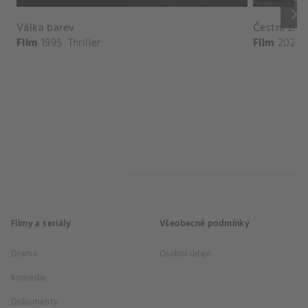
keyboard_arrow_right
Válka barev
Čestní zlod
Film
1995
Thriller
Film
2023
Filmy a seriály
Všeobecné podmínky
Drama
Osobní údaje
Komedie
Dokumenty