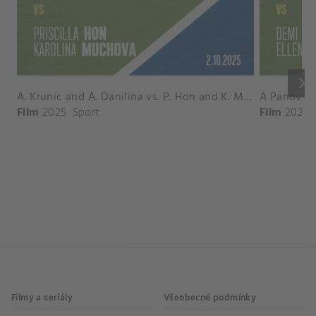
keyboard_arrow_right
A. Krunic and A. Danilina vs. P. Hon and K. Muchova Match Highlights - BEIJING_Capital Group Diamond ( October 02, 2025)
Film
2025
Sport
Film
2026
Filmy a seriály
Všeobecné podmínky