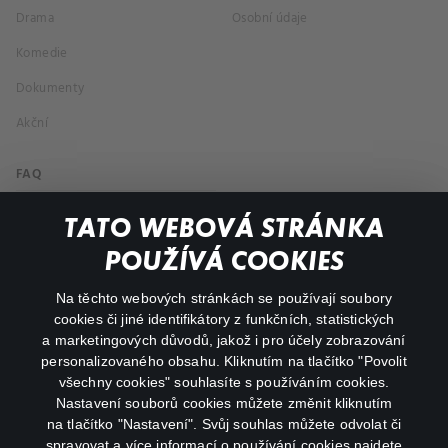
Drama
Osobní údaje
Komedie
Dokumenty
Akční
FAQ
Můj účet
TATO WEBOVÁ STRÁNKA
Důležité odkazy
POUŽÍVÁ COOKIES
Na těchto webových stránkách se používají soubory
facebook
instagram
cookies či jiné identifikátory z funkčních, statistických
a marketingových důvodů, jakož i pro účely zobrazování
personalizovaného obsahu. Kliknutím na tlačítko "Povolit
youtube
všechny cookies" souhlasíte s používáním cookies.
Nastavení souborů cookies můžete změnit kliknutím
na tlačítko "Nastavení". Svůj souhlas můžete odvolat či
spravovat a více informací o používání cookies najdete