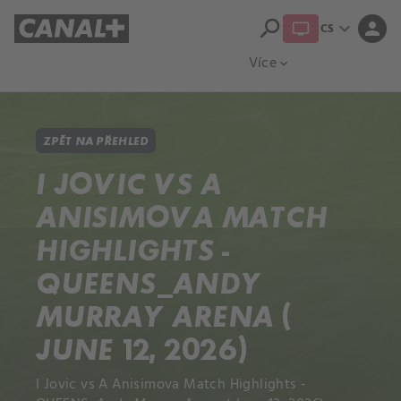
search
expand_more
person
CS
Přehled titulů
Apple TV
Moloch
Více
expand_more
ZPĚT NA PŘEHLED
I JOVIC VS A
ANISIMOVA MATCH
HIGHLIGHTS -
QUEENS_ANDY
MURRAY ARENA (
JUNE 12, 2026)
I Jovic vs A Anisimova Match Highlights -