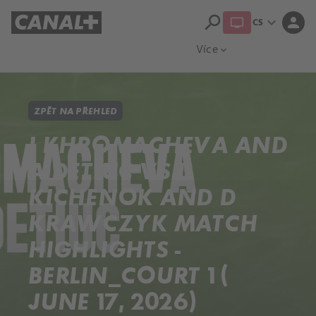
search
expand_more
person
CS
Přehled titulů
Apple TV
Moloch
Více
expand_more
ZPĚT NA PŘEHLED
I KHROMACHEVA AND
A DETIUC VS L
KICHENOK AND D
KRAWCZYK MATCH
HIGHLIGHTS -
BERLIN_COURT 1 (
JUNE 17, 2026)