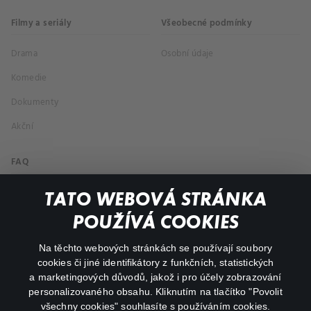
Filmy a seriály
Všeobecné podmínky
Drama
Osobní údaje
Komedie
Dokumenty
Akční
FAQ
Můj účet
TATO WEBOVÁ STRÁNKA
Důležité odkazy
POUŽÍVÁ COOKIES
Na těchto webových stránkách se používají soubory
facebook
instagram
cookies či jiné identifikátory z funkčních, statistických
a marketingových důvodů, jakož i pro účely zobrazování
personalizovaného obsahu. Kliknutím na tlačítko "Povolit
youtube
všechny cookies" souhlasíte s používáním cookies.