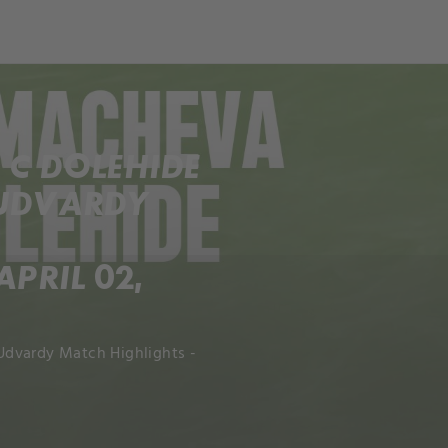
ch
Dcera národa
C DOLEHIDE
 UDVARDY
PRIL 02,
Udvardy Match Highlights -