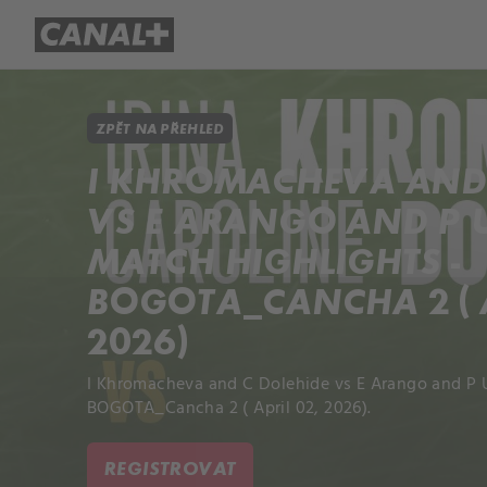
Přehled titulů
Apple TV
Molo
ZPĚT NA PŘEHLED
I KHROMACHEVA AND 
VS E ARANGO AND P
MATCH HIGHLIGHTS -
BOGOTA_CANCHA 2 ( A
2026)
I Khromacheva and C Dolehide vs E Arango and P 
BOGOTA_Cancha 2 ( April 02, 2026).
REGISTROVAT