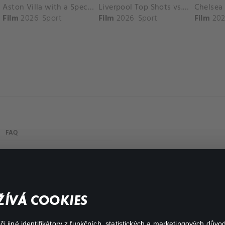
Aston Villa with a Spectacular Goal vs. Nottingham Forest
Liverpool Top Shots vs. Fulham
Film
2026
Sport
Film
2026
Sport
Film
202
FAQ
Můj účet
Důležité odkazy
ÍVÁ COOKIES
 jiné identifikátory z funkčních, statistických a marketingových dův