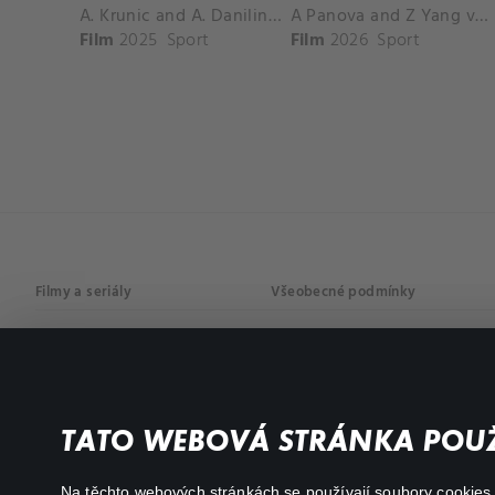
A. Krunic and A. Danilina vs. P. Hon and K. Muchova Match Highlights - BEIJING_Capital Group Diamond ( October 02, 2025)
A Panova and Z Yang vs D Schuurs and E Perez Match Highlights - MADRID_Court 8 ( April 24, 2026)
Film
2025
Sport
Film
2026
Sport
Filmy a seriály
Všeobecné podmínky
Drama
Osobní údaje
Komedie
Dokumenty
TATO WEBOVÁ STRÁNKA POUŽ
Akční
Na těchto webových stránkách se používají soubory cookies či