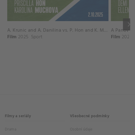
keyboard_arrow_right
A. Krunic and A. Danilina vs. P. Hon and K. Muchova Match Highlights - BEIJING_Capital Group Diamond ( October 02, 2025)
Film
2025
Sport
Film
2026
Filmy a seriály
Všeobecné podmínky
Drama
Osobní údaje