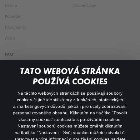
Drama
Osobní údaje
Komedie
Dokumenty
Akční
FAQ
Můj účet
TATO WEBOVÁ STRÁNKA
Důležité odkazy
POUŽÍVÁ COOKIES
Na těchto webových stránkách se používají soubory
facebook
instagram
cookies či jiné identifikátory z funkčních, statistických
a marketingových důvodů, jakož i pro účely zobrazování
personalizovaného obsahu. Kliknutím na tlačítko "Povolit
youtube
všechny cookies" souhlasíte s používáním cookies.
Nastavení souborů cookies můžete změnit kliknutím
na tlačítko "Nastavení". Svůj souhlas můžete odvolat či
spravovat a více informací o používání cookies najdete