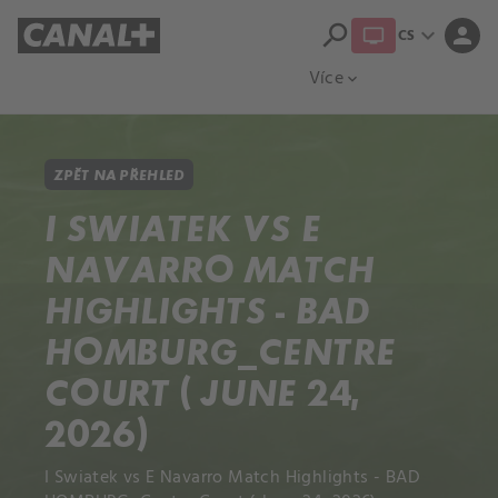
search
expand_more
person
CS
Přehled titulů
Apple TV
Moloch
Více
expand_more
ZPĚT NA PŘEHLED
I SWIATEK VS E
NAVARRO MATCH
HIGHLIGHTS - BAD
HOMBURG_CENTRE
COURT ( JUNE 24,
2026)
I Swiatek vs E Navarro Match Highlights - BAD