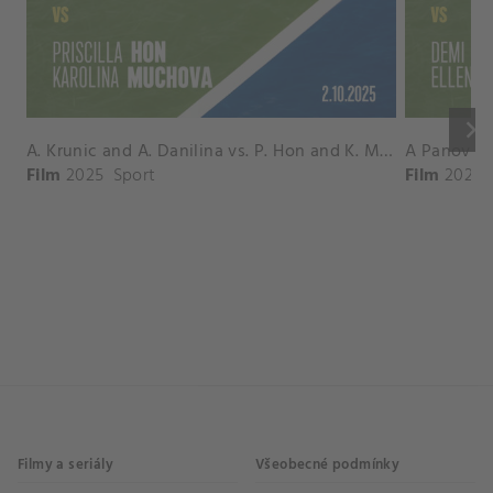
keyboard_arrow_right
A. Krunic and A. Danilina vs. P. Hon and K. Muchova Match Highlights - BEIJING_Capital Group Diamond ( October 02, 2025)
Film
2025
Sport
Film
2026
Filmy a seriály
Všeobecné podmínky