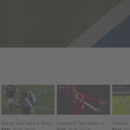
Aston Villa with a Spectacular Goal vs. Nottingham Forest
Liverpool Top Shots vs. Fulham
Film
2026
Sport
Film
2026
Sport
Film
202