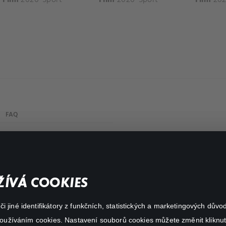
FAQ
Můj účet
Důležité odkazy
ÍVÁ COOKIES
 jiné identifikátory z funkčních, statistických a marketingových dův
 používáním cookies. Nastavení souborů cookies můžete změnit kliknut