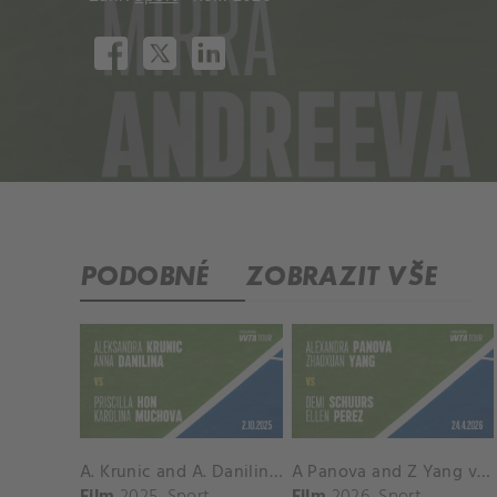
PODOBNÉ
ZOBRAZIT VŠE
A. Krunic and A. Danilina vs. P. Hon and K. Muchova Match Highlights - BEIJING_Capital Group Diamond ( October 02, 2025)
A Panova and Z Yang vs D Schuurs and E Perez Match Highlights - MADRID_Court 8 ( April 24, 2026)
Film
2025
Sport
Film
2026
Sport