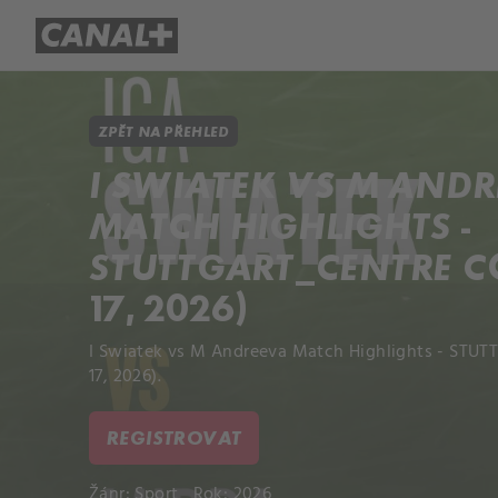
Přehled titulů
Apple TV
Molo
ZPĚT NA PŘEHLED
I SWIATEK VS M AND
MATCH HIGHLIGHTS -
STUTTGART_CENTRE CO
17, 2026)
I Swiatek vs M Andreeva Match Highlights - STUTT
17, 2026).
REGISTROVAT
Žánr:
Sport
Rok: 2026