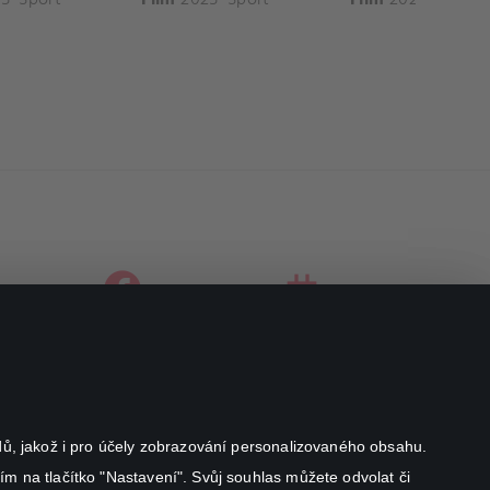
facebook
instagram
youtube
odů, jakož i pro účely zobrazování personalizovaného obsahu.
ím na tlačítko "Nastavení". Svůj souhlas můžete odvolat či