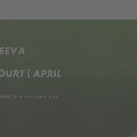
ch
Dcera národa
REEVA
URT ( APRIL
GART_Centre Court ( April