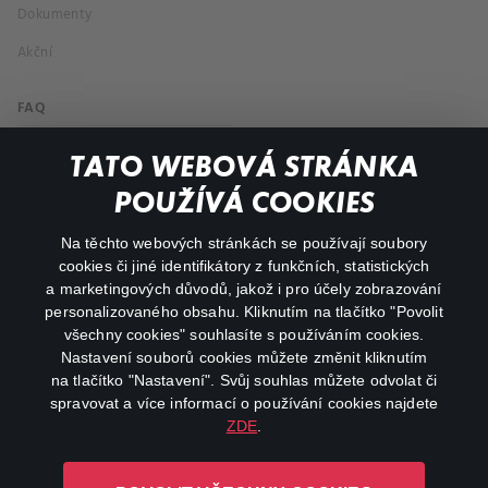
Dokumenty
Akční
FAQ
Můj účet
TATO WEBOVÁ STRÁNKA
Důležité odkazy
POUŽÍVÁ COOKIES
Na těchto webových stránkách se používají soubory
facebook
instagram
cookies či jiné identifikátory z funkčních, statistických
a marketingových důvodů, jakož i pro účely zobrazování
personalizovaného obsahu. Kliknutím na tlačítko "Povolit
youtube
všechny cookies" souhlasíte s používáním cookies.
Nastavení souborů cookies můžete změnit kliknutím
na tlačítko "Nastavení". Svůj souhlas můžete odvolat či
spravovat a více informací o používání cookies najdete
ZDE
.
Canal+ Luxembourg S. à r.l. se sídlem Rue Albert Borschette 4,