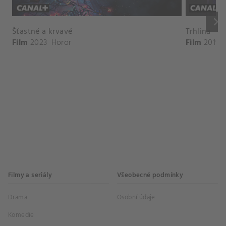
keyboard_arrow_right
Šťastné a krvavé
Trhlina
Film
2023
Horor
Film
2019
Filmy a seriály
Všeobecné podmínky
Drama
Osobní údaje
Komedie