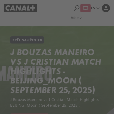
search
expand_more
person
CS
Přehled titulů
Apple TV
Moloch
Více
expand_more
ZPĚT NA PŘEHLED
J BOUZAS MANEIRO
VS J CRISTIAN MATCH
HIGHLIGHTS -
BEIJING_MOON (
SEPTEMBER 25, 2025)
J Bouzas Maneiro vs J Cristian Match Highlights -
BEIJING_Moon ( September 25, 2025).