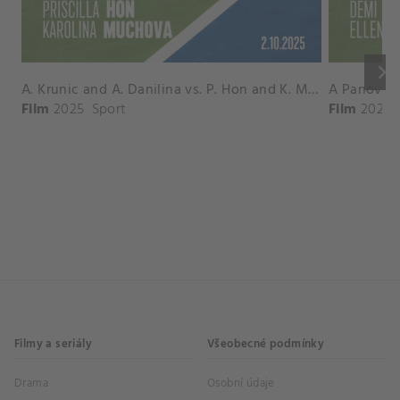
keyboard_arrow_right
A. Krunic and A. Danilina vs. P. Hon and K. Muchova Match Highlights - BEIJING_Capital Group Diamond ( October 02, 2025)
Film
2025
Sport
Film
2026
Filmy a seriály
Všeobecné podmínky
Drama
Osobní údaje