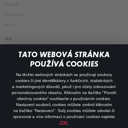
Komedie
Dokumenty
Akční
FAQ
Můj účet
TATO WEBOVÁ STRÁNKA
Důležité odkazy
POUŽÍVÁ COOKIES
Na těchto webových stránkách se používají soubory
facebook
instagram
cookies či jiné identifikátory z funkčních, statistických
a marketingových důvodů, jakož i pro účely zobrazování
personalizovaného obsahu. Kliknutím na tlačítko "Povolit
youtube
všechny cookies" souhlasíte s používáním cookies.
Nastavení souborů cookies můžete změnit kliknutím
na tlačítko "Nastavení". Svůj souhlas můžete odvolat či
spravovat a více informací o používání cookies najdete
ZDE
.