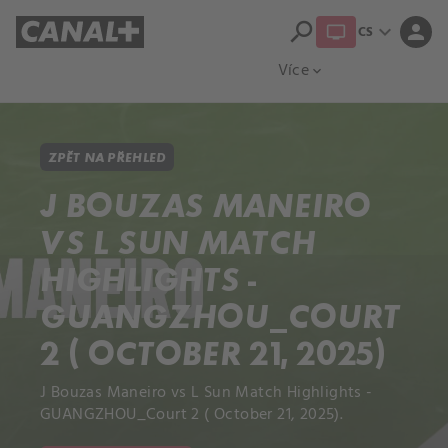
search
expand_more
person
CS
Přehled titulů
Apple TV
Moloch
Více
expand_more
ZPĚT NA PŘEHLED
J BOUZAS MANEIRO
VS L SUN MATCH
HIGHLIGHTS -
GUANGZHOU_COURT
2 ( OCTOBER 21, 2025)
J Bouzas Maneiro vs L Sun Match Highlights -
GUANGZHOU_Court 2 ( October 21, 2025).