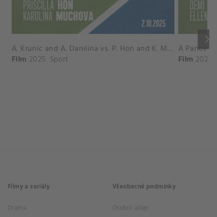
keyboard_arrow_right
A. Krunic and A. Danilina vs. P. Hon and K. Muchova Match Highlights - BEIJING_Capital Group Diamond ( October 02, 2025)
Film
2025
Sport
Film
2026
Filmy a seriály
Všeobecné podmínky
Drama
Osobní údaje