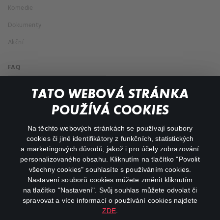
Komedie
Dokumenty
Akční
FAQ
Můj účet
TATO WEBOVÁ STRÁNKA
Důležité odkazy
POUŽÍVÁ COOKIES
Na těchto webových stránkách se používají soubory
facebook
instagram
cookies či jiné identifikátory z funkčních, statistických
a marketingových důvodů, jakož i pro účely zobrazování
personalizovaného obsahu. Kliknutím na tlačítko "Povolit
youtube
všechny cookies" souhlasíte s používáním cookies.
Nastavení souborů cookies můžete změnit kliknutím
na tlačítko "Nastavení". Svůj souhlas můžete odvolat či
spravovat a více informací o používání cookies najdete
ZDE
.