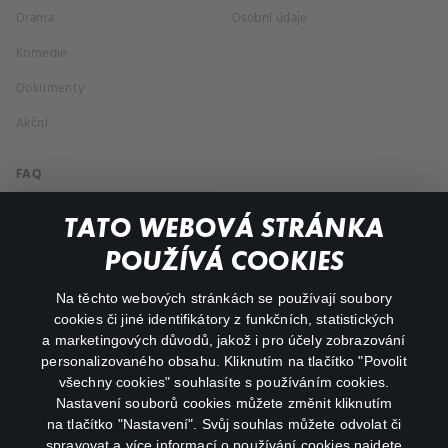
Drama
Osobní údaje
Komedie
Dokumenty
Akční
FAQ
Můj účet
TATO WEBOVÁ STRÁNKA
Důležité odkazy
POUŽÍVÁ COOKIES
Na těchto webových stránkách se používají soubory
facebook
instagram
cookies či jiné identifikátory z funkčních, statistických
a marketingových důvodů, jakož i pro účely zobrazování
personalizovaného obsahu. Kliknutím na tlačítko "Povolit
youtube
všechny cookies" souhlasíte s používáním cookies.
Nastavení souborů cookies můžete změnit kliknutím
na tlačítko "Nastavení". Svůj souhlas můžete odvolat či
spravovat a více informací o používání cookies najdete