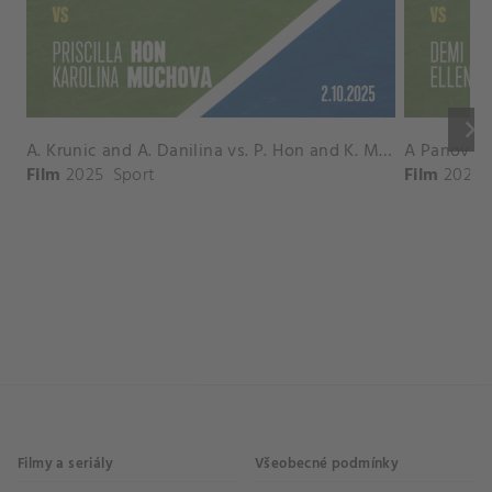
keyboard_arrow_right
A. Krunic and A. Danilina vs. P. Hon and K. Muchova Match Highlights - BEIJING_Capital Group Diamond ( October 02, 2025)
Film
2025
Sport
Film
2026
Filmy a seriály
Všeobecné podmínky