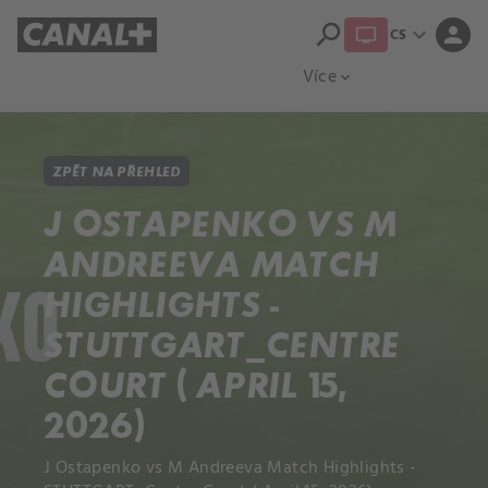
search
expand_more
person
CS
Přehled titulů
Apple TV
Moloch
Více
expand_more
ZPĚT NA PŘEHLED
J OSTAPENKO VS M
ANDREEVA MATCH
HIGHLIGHTS -
STUTTGART_CENTRE
COURT ( APRIL 15,
2026)
J Ostapenko vs M Andreeva Match Highlights -