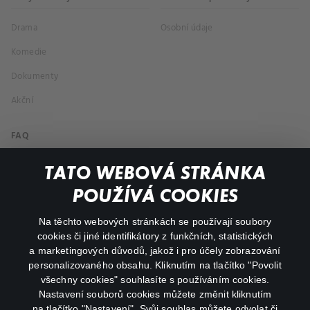
Drama
Osobní údaje
Komedie
Dokumenty
Akční
FAQ
Můj účet
TATO WEBOVÁ STRÁNKA
Důležité odkazy
POUŽÍVÁ COOKIES
Na těchto webových stránkách se používají soubory
facebook
instagram
cookies či jiné identifikátory z funkčních, statistických
a marketingových důvodů, jakož i pro účely zobrazování
personalizovaného obsahu. Kliknutím na tlačítko "Povolit
youtube
všechny cookies" souhlasíte s používáním cookies.
Nastavení souborů cookies můžete změnit kliknutím
na tlačítko "Nastavení". Svůj souhlas můžete odvolat či