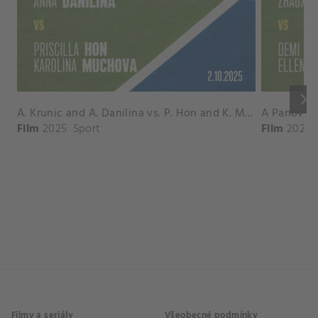
keyboard_arrow_right
A. Krunic and A. Danilina vs. P. Hon and K. Muchova Match Highlights - BEIJING_Capital Group Diamond ( October 02, 2025)
Film
2025
Sport
Film
2026
Filmy a seriály
Všeobecné podmínky