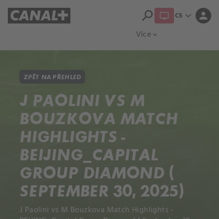
search
expand_more
person
CS
Přehled titulů
Apple TV
Moloch
Více
expand_more
ZPĚT NA PŘEHLED
J PAOLINI VS M
BOUZKOVA MATCH
HIGHLIGHTS -
BEIJING_CAPITAL
GROUP DIAMOND (
SEPTEMBER 30, 2025)
J Paolini vs M Bouzkova Match Highlights -