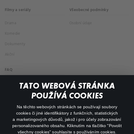
Filmy a seriály
Všeobecné podmínky
Drama
Osobní údaje
Komedie
Dokumenty
Akční
FAQ
Můj účet
TATO WEBOVÁ STRÁNKA
Důležité odkazy
POUŽÍVÁ COOKIES
Na těchto webových stránkách se používají soubory
facebook
instagram
cookies či jiné identifikátory z funkčních, statistických
a marketingových důvodů, jakož i pro účely zobrazování
personalizovaného obsahu. Kliknutím na tlačítko "Povolit
youtube
všechny cookies" souhlasíte s používáním cookies.