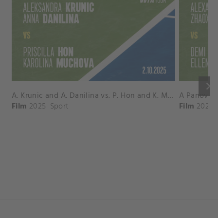
keyboard_arrow_right
A. Krunic and A. Danilina vs. P. Hon and K. Muchova Match Highlights - BEIJING_Capital Group Diamond ( October 02, 2025)
Film
2025
Sport
Film
2026