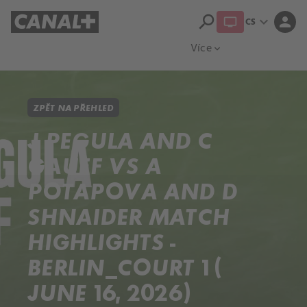
search
expand_more
person
CS
Přehled titulů
Apple TV
Moloch
Více
expand_more
ZPĚT NA PŘEHLED
J PEGULA AND C
GAUFF VS A
POTAPOVA AND D
SHNAIDER MATCH
HIGHLIGHTS -
BERLIN_COURT 1 (
JUNE 16, 2026)