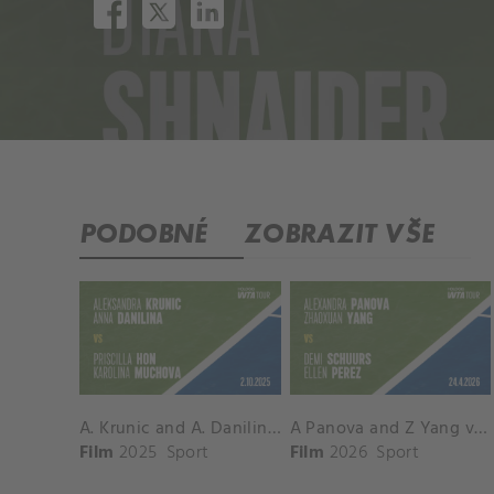
PODOBNÉ
ZOBRAZIT VŠE
A. Krunic and A. Danilina vs. P. Hon and K. Muchova Match Highlights - BEIJING_Capital Group Diamond ( October 02, 2025)
A Panova and Z Yang vs D Schuurs and E Perez Match Highlights - MADRID_Court 8 ( April 24, 2026)
Film
2025
Sport
Film
2026
Sport