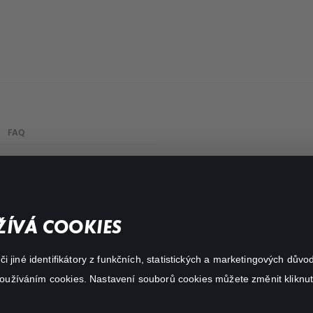
FAQ
Můj účet
Důležité odkazy
ÍVÁ COOKIES
 jiné identifikátory z funkčních, statistických a marketingových dův
 používáním cookies. Nastavení souborů cookies můžete změnit kliknut