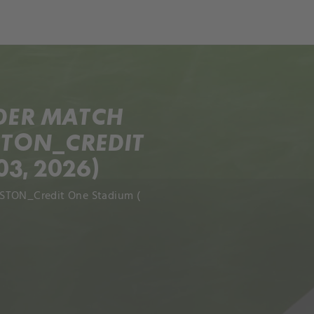
ch
Dcera národa
IDER MATCH
STON_CREDIT
03, 2026)
ESTON_Credit One Stadium (