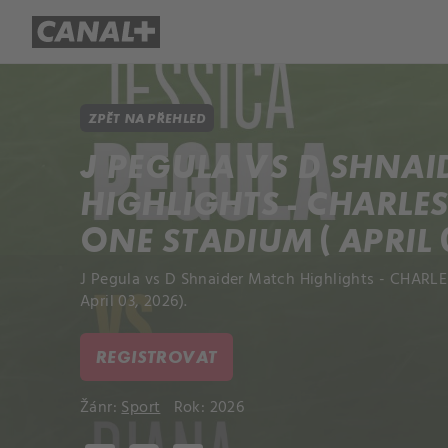
Přehled titulů
Apple TV
Molo
ZPĚT NA PŘEHLED
J PEGULA VS D SHNA
HIGHLIGHTS - CHARLE
ONE STADIUM ( APRIL 
J Pegula vs D Shnaider Match Highlights - CHARL
April 03, 2026).
REGISTROVAT
Žánr:
Sport
Rok: 2026