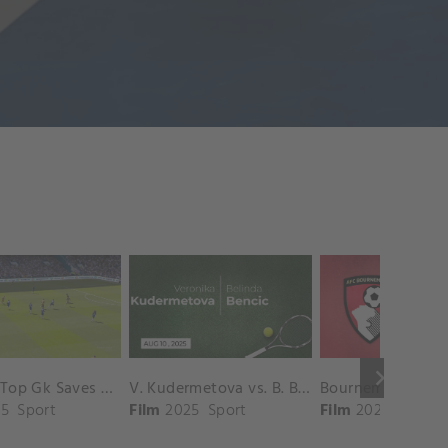
keyboard_arrow_right
Chelsea Top Gk Saves vs. Crystal Palace
V. Kudermetova vs. B. Bencic Match Highlights - CINCINNATI_Champions Court ( August 10, 2025)
5
Sport
Film
2025
Sport
Film
2025
Sport