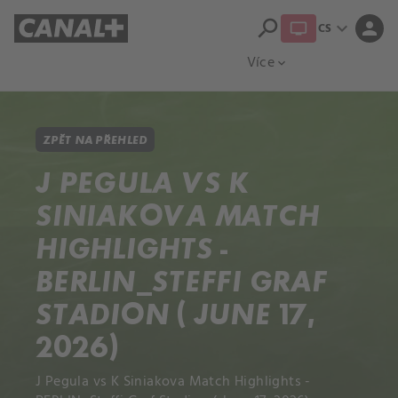
search
expand_more
person
CS
Přehled titulů
Apple TV
Moloch
Více
expand_more
ZPĚT NA PŘEHLED
J PEGULA VS K
SINIAKOVA MATCH
HIGHLIGHTS -
BERLIN_STEFFI GRAF
STADION ( JUNE 17,
2026)
J Pegula vs K Siniakova Match Highlights -