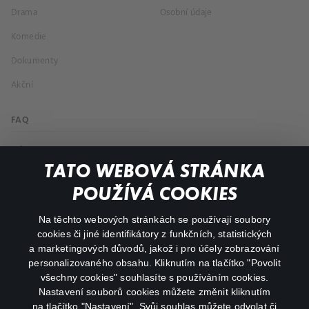
Drama
Osobní údaje
Komedie
Dokumenty
Akční
FAQ
Můj účet
TATO WEBOVÁ STRÁNKA
Důležité odkazy
POUŽÍVÁ COOKIES
Na těchto webových stránkách se používají soubory
facebook
instagram
cookies či jiné identifikátory z funkčních, statistických
a marketingových důvodů, jakož i pro účely zobrazování
personalizovaného obsahu. Kliknutím na tlačítko "Povolit
youtube
všechny cookies" souhlasíte s používáním cookies.
Nastavení souborů cookies můžete změnit kliknutím
na tlačítko "Nastavení". Svůj souhlas můžete odvolat či