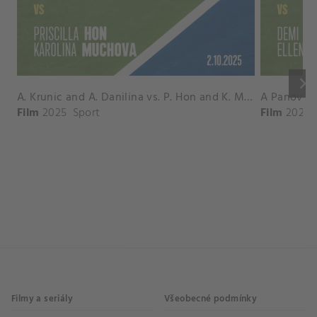
keyboard_arrow_right
A. Krunic and A. Danilina vs. P. Hon and K. Muchova Match Highlights - BEIJING_Capital Group Diamond ( October 02, 2025)
Film
2025
Sport
Film
2026
Filmy a seriály
Všeobecné podmínky