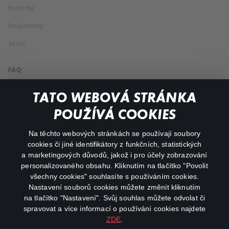
Komedie
Dokumenty
Akční
FAQ
Můj účet
TATO WEBOVÁ STRÁNKA
Důležité odkazy
POUŽÍVÁ COOKIES
Na těchto webových stránkách se používají soubory
facebook
instagram
cookies či jiné identifikátory z funkčních, statistických
a marketingových důvodů, jakož i pro účely zobrazování
personalizovaného obsahu. Kliknutím na tlačítko "Povolit
youtube
všechny cookies" souhlasíte s používáním cookies.
Nastavení souborů cookies můžete změnit kliknutím
na tlačítko "Nastavení". Svůj souhlas můžete odvolat či
spravovat a více informací o používání cookies najdete
ZDE
.