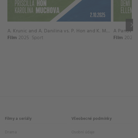
keyboard_arrow_right
A. Krunic and A. Danilina vs. P. Hon and K. Muchova Match Highlights - BEIJING_Capital Group Diamond ( October 02, 2025)
Film
2025
Sport
Film
2026
Filmy a seriály
Všeobecné podmínky
Drama
Osobní údaje