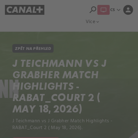
search
expand_more
person
CS
Přehled titulů
Apple TV
Moloch
Více
expand_more
ZPĚT NA PŘEHLED
J TEICHMANN VS J
GRABHER MATCH
HIGHLIGHTS -
RABAT_COURT 2 (
MAY 18, 2026)
J Teichmann vs J Grabher Match Highlights -
RABAT_Court 2 ( May 18, 2026).