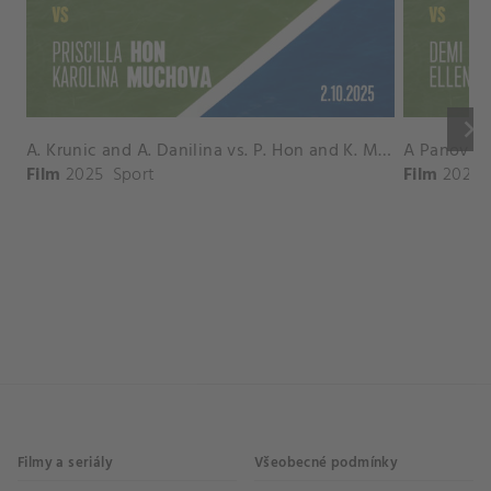
keyboard_arrow_right
A. Krunic and A. Danilina vs. P. Hon and K. Muchova Match Highlights - BEIJING_Capital Group Diamond ( October 02, 2025)
Film
2025
Sport
Film
2026
Filmy a seriály
Všeobecné podmínky