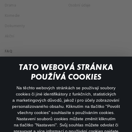
Drama
Osobní údaje
Komedie
Dokumenty
Akční
FAQ
Můj účet
TATO WEBOVÁ STRÁNKA
Důležité odkazy
POUŽÍVÁ COOKIES
Na těchto webových stránkách se používají soubory
facebook
instagram
cookies či jiné identifikátory z funkčních, statistických
a marketingových důvodů, jakož i pro účely zobrazování
personalizovaného obsahu. Kliknutím na tlačítko "Povolit
youtube
všechny cookies" souhlasíte s používáním cookies.
Nastavení souborů cookies můžete změnit kliknutím
na tlačítko "Nastavení". Svůj souhlas můžete odvolat či
spravovat a více informací o používání cookies najdete