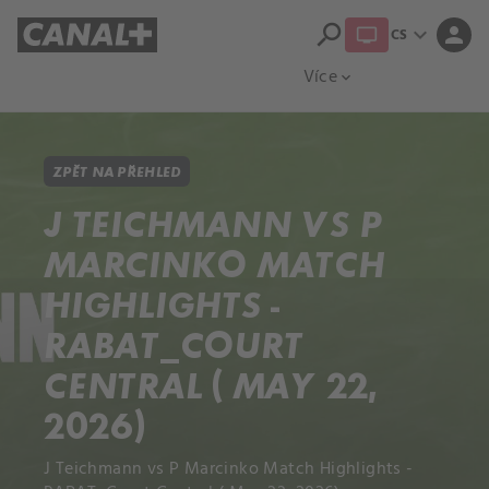
search
expand_more
person
CS
Přehled titulů
Apple TV
Moloch
Více
expand_more
ZPĚT NA PŘEHLED
J TEICHMANN VS P
MARCINKO MATCH
HIGHLIGHTS -
RABAT_COURT
CENTRAL ( MAY 22,
2026)
J Teichmann vs P Marcinko Match Highlights -