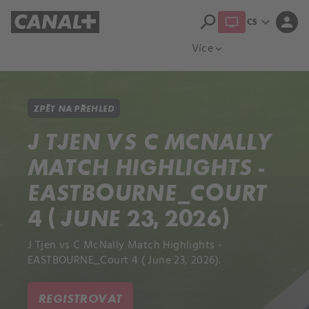
search
expand_more
person
CS
Přehled titulů
Apple TV
Moloch
Více
expand_more
ZPĚT NA PŘEHLED
J TJEN VS C MCNALLY
MATCH HIGHLIGHTS -
EASTBOURNE_COURT
4 ( JUNE 23, 2026)
J Tjen vs C McNally Match Highlights -
EASTBOURNE_Court 4 ( June 23, 2026).
REGISTROVAT