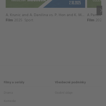
keyboard_arrow_right
A. Krunic and A. Danilina vs. P. Hon and K. Muchova Match Highlights - BEIJING_Capital Group Diamond ( October 02, 2025)
Film
2025
Sport
Film
2026
Filmy a seriály
Všeobecné podmínky
Drama
Osobní údaje
Komedie