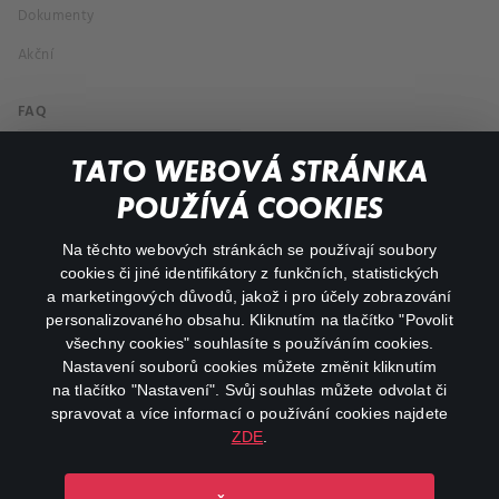
Dokumenty
Akční
FAQ
Můj účet
TATO WEBOVÁ STRÁNKA
Důležité odkazy
POUŽÍVÁ COOKIES
Na těchto webových stránkách se používají soubory
facebook
instagram
cookies či jiné identifikátory z funkčních, statistických
a marketingových důvodů, jakož i pro účely zobrazování
personalizovaného obsahu. Kliknutím na tlačítko "Povolit
youtube
všechny cookies" souhlasíte s používáním cookies.
Nastavení souborů cookies můžete změnit kliknutím
na tlačítko "Nastavení". Svůj souhlas můžete odvolat či
spravovat a více informací o používání cookies najdete
ZDE
.
Canal+ Luxembourg S. à r.l. se sídlem Rue Albert Borschette 4,