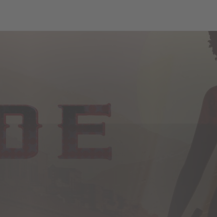
ch
Dcera národa