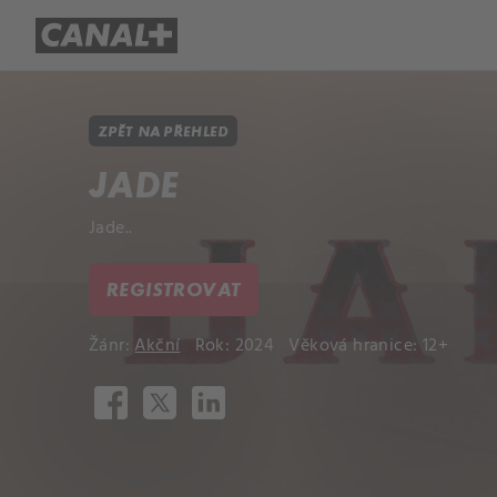
Přehled titulů
Apple TV
Molo
ZPĚT NA PŘEHLED
JADE
Jade..
REGISTROVAT
Žánr:
Akční
Rok: 2024
Věková hranice: 12+