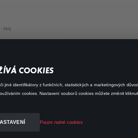
FAQ
Můj účet
Důležité odkazy
ÍVÁ COOKIES
 jiné identifikátory z funkčních, statistických a marketingových dův
 používáním cookies. Nastavení souborů cookies můžete změnit kliknut
ASTAVENÍ
Pouze nutné cookies