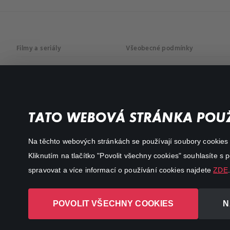
Filmy a seriály
Všeobecné podmínky
Drama
Osobní údaje
Komedie
Dokumenty
TATO WEBOVÁ STRÁNKA POUŽ
Akční
Na těchto webových stránkách se používají soubory cookies či
Kliknutím na tlačítko "Povolit všechny cookies" souhlasíte s
spravovat a více informací o používání cookies najdete
ZDE
.
POVOLIT VŠECHNY COOKIES
N