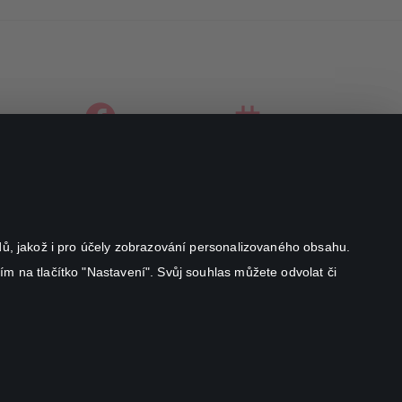
facebook
instagram
youtube
odů, jakož i pro účely zobrazování personalizovaného obsahu.
ím na tlačítko "Nastavení". Svůj souhlas můžete odvolat či
Canal+ Luxembourg S. à r.l. se sídlem Rue Albert Borschette 4,
L-1246 Luxembourg R.C.S.
Luxembourg: B 87.905
Všechna práva vyhrazena
©
2026