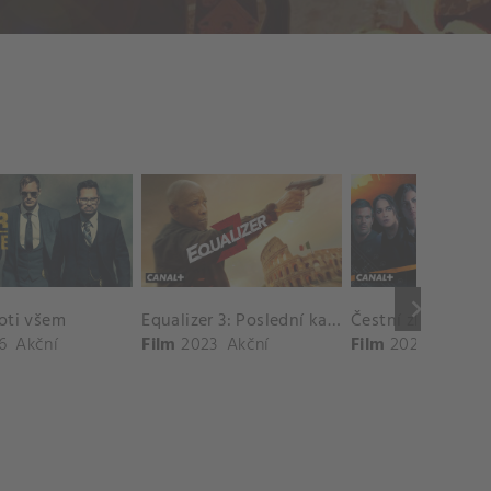
keyboard_arrow_right
oti všem
Equalizer 3: Poslední kapitola
Čestní zloději
6
Akční
Film
2023
Akční
Film
2023
Akční
,