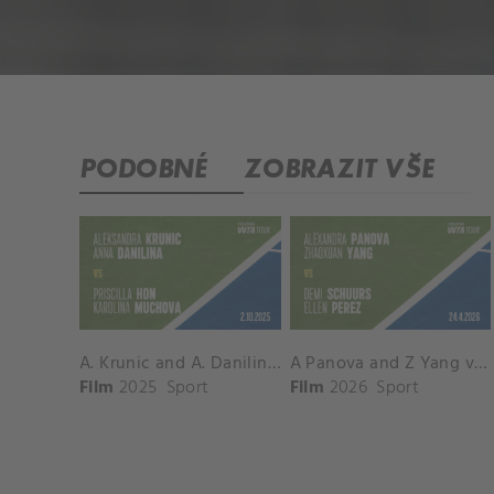
PODOBNÉ
ZOBRAZIT VŠE
A. Krunic and A. Danilina vs. P. Hon and K. Muchova Match Highlights - BEIJING_Capital Group Diamond ( October 02, 2025)
A Panova and Z Yang vs D Schuurs and E Perez Match Highlights - MADRID_Court 8 ( April 24, 2026)
Film
2025
Sport
Film
2026
Sport