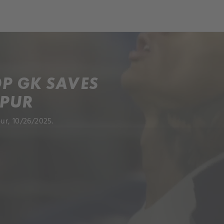
ch
Dcera národa
P GK SAVES
SPUR
ur, 10/26/2025.