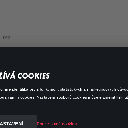
FAQ
Můj účet
Důležité odkazy
ÍVÁ COOKIES
 jiné identifikátory z funkčních, statistických a marketingových dův
 používáním cookies. Nastavení souborů cookies můžete změnit kliknut
ASTAVENÍ
Pouze nutné cookies