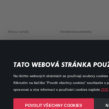
Filmy a seriály
Všeobecné podmínky
Drama
Osobní údaje
Komedie
Dokumenty
TATO WEBOVÁ STRÁNKA POUŽ
Akční
Na těchto webových stránkách se používají soubory cookies či
Kliknutím na tlačítko "Povolit všechny cookies" souhlasíte s
spravovat a více informací o používání cookies najdete
ZDE
.
POVOLIT VŠECHNY COOKIES
N