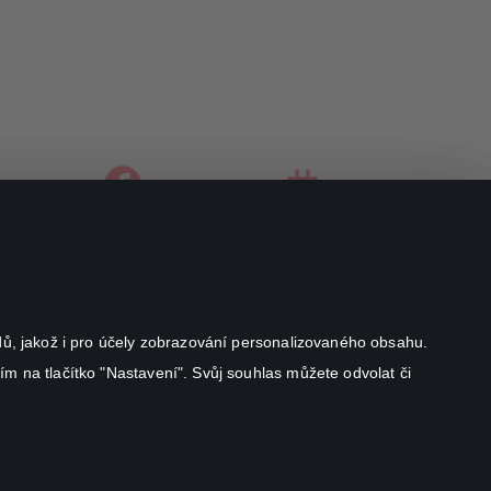
facebook
instagram
youtube
odů, jakož i pro účely zobrazování personalizovaného obsahu.
ím na tlačítko "Nastavení". Svůj souhlas můžete odvolat či
Canal+ Luxembourg S. à r.l. se sídlem Rue Albert Borschette 4,
L-1246 Luxembourg R.C.S.
Luxembourg: B 87.905
Všechna práva vyhrazena