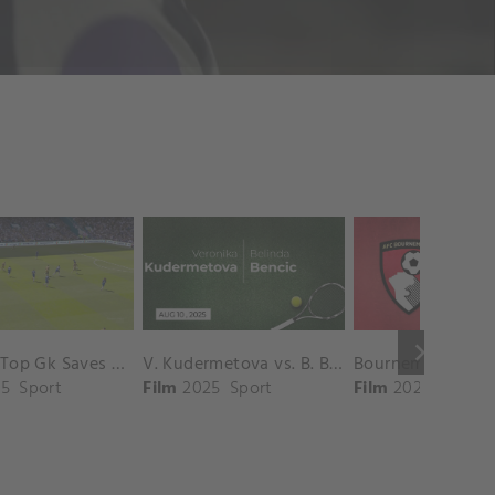
keyboard_arrow_right
Chelsea Top Gk Saves vs. Crystal Palace
V. Kudermetova vs. B. Bencic Match Highlights - CINCINNATI_Champions Court ( August 10, 2025)
5
Sport
Film
2025
Sport
Film
2025
Sport