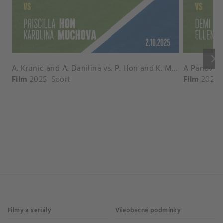
keyboard_arrow_right
A. Krunic and A. Danilina vs. P. Hon and K. Muchova Match Highlights - BEIJING_Capital Group Diamond ( October 02, 2025)
Film
2025
Sport
Film
2026
Filmy a seriály
Všeobecné podmínky