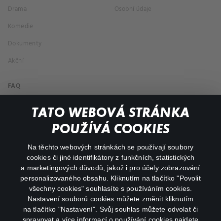
Drama
Osobní údaje
Komedie
Dokumenty
Akční
FAQ
Můj účet
TATO WEBOVÁ STRÁNKA
Důležité odkazy
POUŽÍVÁ COOKIES
Na těchto webových stránkách se používají soubory
facebook
instagram
cookies či jiné identifikátory z funkčních, statistických
a marketingových důvodů, jakož i pro účely zobrazování
personalizovaného obsahu. Kliknutím na tlačítko "Povolit
youtube
všechny cookies" souhlasíte s používáním cookies.
Nastavení souborů cookies můžete změnit kliknutím
na tlačítko "Nastavení". Svůj souhlas můžete odvolat či
spravovat a více informací o používání cookies najdete