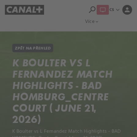
search
expand_more
person
CS
Přehled titulů
Apple TV
Moloch
Více
expand_more
ZPĚT NA PŘEHLED
K BOULTER VS L
FERNANDEZ MATCH
HIGHLIGHTS - BAD
HOMBURG_CENTRE
COURT ( JUNE 21,
2026)
K Boulter vs L Fernandez Match Highlights - BAD