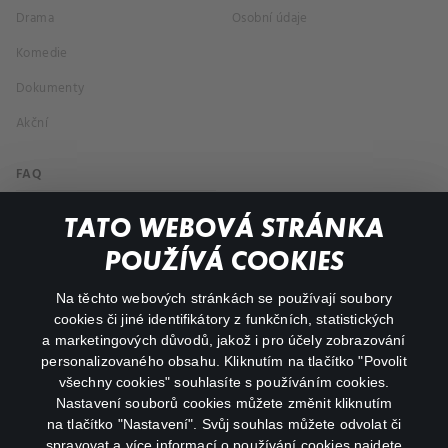
Drama
Osobní údaje
Komedie
Dokumenty
Akční
FAQ
Můj účet
TATO WEBOVÁ STRÁNKA
Důležité odkazy
POUŽÍVÁ COOKIES
Na těchto webových stránkách se používají soubory
facebook
instagram
cookies či jiné identifikátory z funkčních, statistických
a marketingových důvodů, jakož i pro účely zobrazování
personalizovaného obsahu. Kliknutím na tlačítko "Povolit
youtube
všechny cookies" souhlasíte s používáním cookies.
Nastavení souborů cookies můžete změnit kliknutím
na tlačítko "Nastavení". Svůj souhlas můžete odvolat či
spravovat a více informací o používání cookies najdete