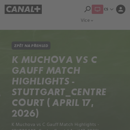
search
expand_more
person
CS
Přehled titulů
Apple TV
Moloch
Více
expand_more
ZPĚT NA PŘEHLED
K MUCHOVA VS C
GAUFF MATCH
HIGHLIGHTS -
STUTTGART_CENTRE
COURT ( APRIL 17,
2026)
K Muchova vs C Gauff Match Highlights -