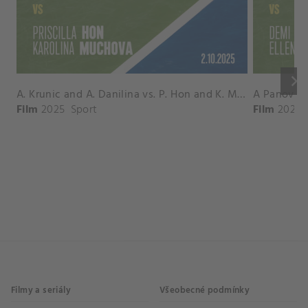
keyboard_arrow_right
A. Krunic and A. Danilina vs. P. Hon and K. Muchova Match Highlights - BEIJING_Capital Group Diamond ( October 02, 2025)
Film
2025
Sport
Film
2026
Filmy a seriály
Všeobecné podmínky