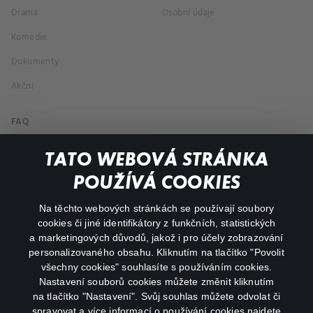
Drama
Osobní údaje
Komedie
Dokumenty
Akční
FAQ
Můj účet
TATO WEBOVÁ STRÁNKA
Důležité odkazy
POUŽÍVÁ COOKIES
Na těchto webových stránkách se používají soubory
facebook
instagram
cookies či jiné identifikátory z funkčních, statistických
a marketingových důvodů, jakož i pro účely zobrazování
personalizovaného obsahu. Kliknutím na tlačítko "Povolit
youtube
všechny cookies" souhlasíte s používáním cookies.
Nastavení souborů cookies můžete změnit kliknutím
na tlačítko "Nastavení". Svůj souhlas můžete odvolat či
spravovat a více informací o používání cookies najdete