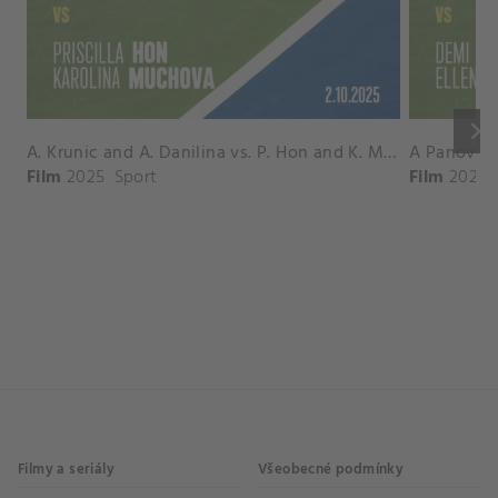
keyboard_arrow_right
A. Krunic and A. Danilina vs. P. Hon and K. Muchova Match Highlights - BEIJING_Capital Group Diamond ( October 02, 2025)
Film
2025
Sport
Film
2026
Filmy a seriály
Všeobecné podmínky