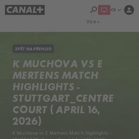
search
expand_more
person
CS
Přehled titulů
Apple TV
Moloch
Více
expand_more
ZPĚT NA PŘEHLED
K MUCHOVA VS E
MERTENS MATCH
HIGHLIGHTS -
STUTTGART_CENTRE
COURT ( APRIL 16,
2026)
K Muchova vs E Mertens Match Highlights -