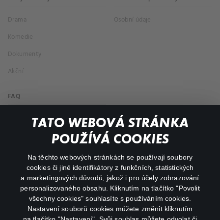
Drama
Osobní údaje
Komedie
Dokumenty
Akční
FAQ
Můj účet
TATO WEBOVÁ STRÁNKA
Důležité odkazy
POUŽÍVÁ COOKIES
Na těchto webových stránkách se používají soubory
facebook
instagram
cookies či jiné identifikátory z funkčních, statistických
a marketingových důvodů, jakož i pro účely zobrazování
personalizovaného obsahu. Kliknutím na tlačítko "Povolit
youtube
všechny cookies" souhlasíte s používáním cookies.
Nastavení souborů cookies můžete změnit kliknutím
na tlačítko "Nastavení". Svůj souhlas můžete odvolat či