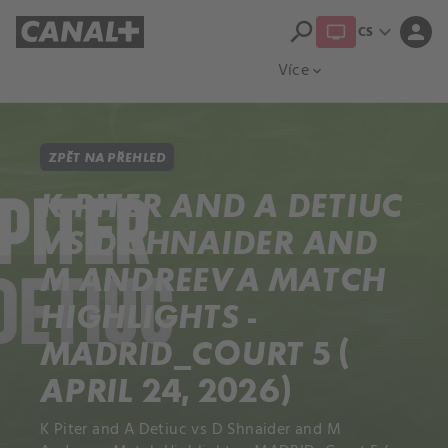
search
expand_more
person
CS
Přehled titulů
Apple TV
Moloch
Více
expand_more
ZPĚT NA PŘEHLED
K PITER AND A DETIUC
VS D SHNAIDER AND
M ANDREEVA MATCH
HIGHLIGHTS -
MADRID_COURT 5 (
APRIL 24, 2026)
K Piter and A Detiuc vs D Shnaider and M