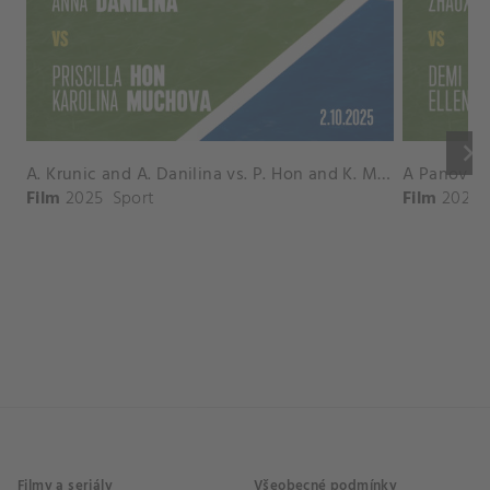
keyboard_arrow_right
A. Krunic and A. Danilina vs. P. Hon and K. Muchova Match Highlights - BEIJING_Capital Group Diamond ( October 02, 2025)
Film
2025
Sport
Film
2026
Filmy a seriály
Všeobecné podmínky