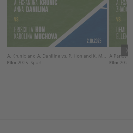
keyboard_arrow_right
A. Krunic and A. Danilina vs. P. Hon and K. Muchova Match Highlights - BEIJING_Capital Group Diamond ( October 02, 2025)
Film
2025
Sport
Film
2026