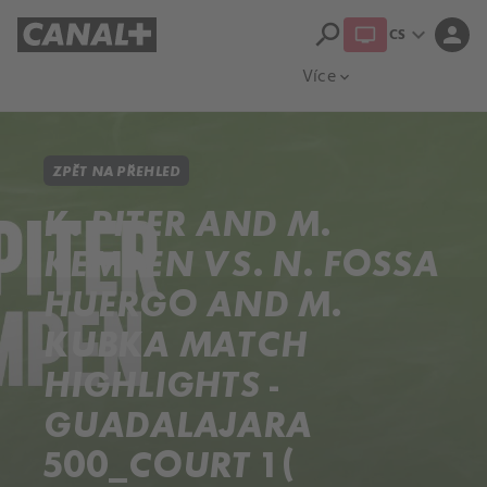
search
expand_more
person
CS
Přehled titulů
Apple TV
Moloch
Více
expand_more
ZPĚT NA PŘEHLED
K. PITER AND M.
KEMPEN VS. N. FOSSA
HUERGO AND M.
KUBKA MATCH
HIGHLIGHTS -
GUADALAJARA
500_COURT 1 (