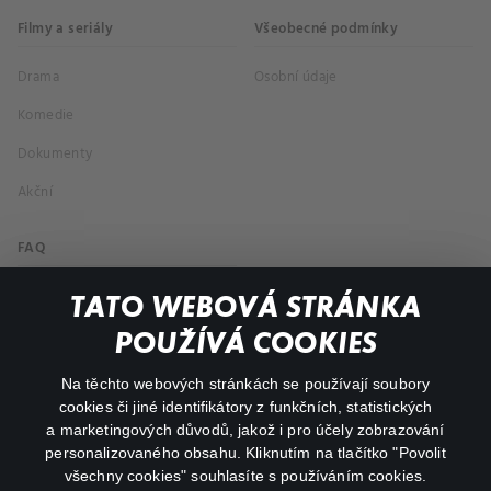
Filmy a seriály
Všeobecné podmínky
Drama
Osobní údaje
Komedie
Dokumenty
Akční
FAQ
Můj účet
TATO WEBOVÁ STRÁNKA
Důležité odkazy
POUŽÍVÁ COOKIES
Na těchto webových stránkách se používají soubory
facebook
instagram
cookies či jiné identifikátory z funkčních, statistických
a marketingových důvodů, jakož i pro účely zobrazování
personalizovaného obsahu. Kliknutím na tlačítko "Povolit
youtube
všechny cookies" souhlasíte s používáním cookies.