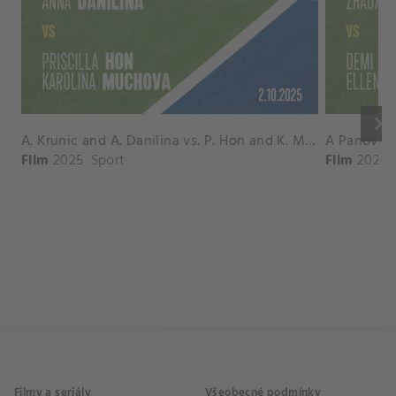
keyboard_arrow_right
A. Krunic and A. Danilina vs. P. Hon and K. Muchova Match Highlights - BEIJING_Capital Group Diamond ( October 02, 2025)
Film
2025
Sport
Film
2026
Filmy a seriály
Všeobecné podmínky