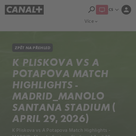
search
expand_more
person
CS
Přehled titulů
Apple TV
Moloch
Více
expand_more
ZPĚT NA PŘEHLED
K PLISKOVA VS A
POTAPOVA MATCH
HIGHLIGHTS -
MADRID_MANOLO
SANTANA STADIUM (
APRIL 29, 2026)
K Pliskova vs A Potapova Match Highlights -