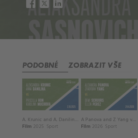
PODOBNÉ
ZOBRAZIT VŠE
A. Krunic and A. Danilina vs. P. Hon and K. Muchova Match Highlights - BEIJING_Capital Group Diamond ( October 02, 2025)
A Panova and Z Yang vs D Schuurs and E Perez Match Highlights - MADRID_Court 8 ( April 24, 2026)
Film
2025
Sport
Film
2026
Sport