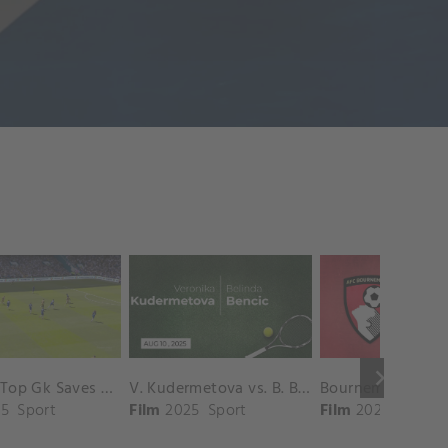
keyboard_arrow_right
Chelsea Top Gk Saves vs. Crystal Palace
V. Kudermetova vs. B. Bencic Match Highlights - CINCINNATI_Champions Court ( August 10, 2025)
5
Sport
Film
2025
Sport
Film
2025
Sport