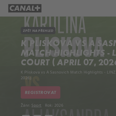
Přehled titulů
Apple TV
Molo
ZPĚT NA PŘEHLED
K PLISKOVA VS A SA
MATCH HIGHLIGHTS - 
COURT ( APRIL 07, 202
K Pliskova vs A Sasnovich Match Highlights - LINZ_
2026).
REGISTROVAT
Žánr:
Sport
Rok: 2026