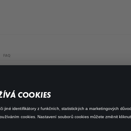
FAQ
Můj účet
Důležité odkazy
ÍVÁ COOKIES
 jiné identifikátory z funkčních, statistických a marketingových dův
 používáním cookies. Nastavení souborů cookies můžete změnit kliknut