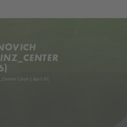
ch
Dcera národa
SNOVICH
LINZ_CENTER
6)
Center Court ( April 07,