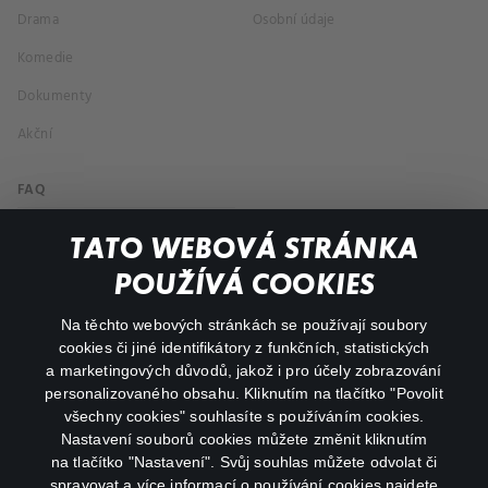
Drama
Osobní údaje
Komedie
Dokumenty
Akční
FAQ
Můj účet
TATO WEBOVÁ STRÁNKA
Důležité odkazy
POUŽÍVÁ COOKIES
Na těchto webových stránkách se používají soubory
facebook
instagram
cookies či jiné identifikátory z funkčních, statistických
a marketingových důvodů, jakož i pro účely zobrazování
personalizovaného obsahu. Kliknutím na tlačítko "Povolit
youtube
všechny cookies" souhlasíte s používáním cookies.
Nastavení souborů cookies můžete změnit kliknutím
na tlačítko "Nastavení". Svůj souhlas můžete odvolat či
spravovat a více informací o používání cookies najdete