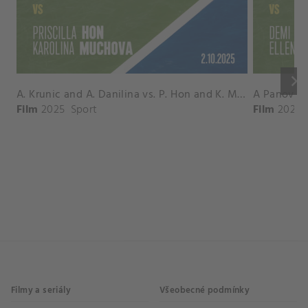
keyboard_arrow_right
A. Krunic and A. Danilina vs. P. Hon and K. Muchova Match Highlights - BEIJING_Capital Group Diamond ( October 02, 2025)
Film
2025
Sport
Film
2026
Filmy a seriály
Všeobecné podmínky