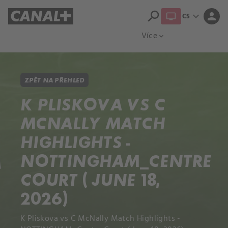
search
expand_more
person
CS
Přehled titulů
Apple TV
Moloch
Více
expand_more
ZPĚT NA PŘEHLED
K PLISKOVA VS C
MCNALLY MATCH
HIGHLIGHTS -
NOTTINGHAM_CENTRE
COURT ( JUNE 18,
2026)
K Pliskova vs C McNally Match Highlights -