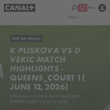
search
expand_more
person
CS
Přehled titulů
Apple TV
Moloch
Více
expand_more
ZPĚT NA PŘEHLED
K PLISKOVA VS D
VEKIC MATCH
HIGHLIGHTS -
QUEENS_COURT 1 (
JUNE 12, 2026)
K Pliskova vs D Vekic Match Highlights -
QUEENS_Court 1 ( June 12, 2026).