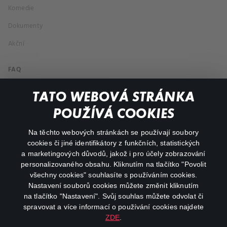
Komedie
Dokumenty
Akční
FAQ
Můj účet
TATO WEBOVÁ STRÁNKA
Důležité odkazy
POUŽÍVÁ COOKIES
Na těchto webových stránkách se používají soubory
facebook
instagram
cookies či jiné identifikátory z funkčních, statistických
a marketingových důvodů, jakož i pro účely zobrazování
personalizovaného obsahu. Kliknutím na tlačítko "Povolit
youtube
všechny cookies" souhlasíte s používáním cookies.
Nastavení souborů cookies můžete změnit kliknutím
na tlačítko "Nastavení". Svůj souhlas můžete odvolat či
spravovat a více informací o používání cookies najdete
ZDE
.