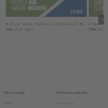
keyboard_arrow_right
A. Krunic and A. Danilina vs. P. Hon and K. Muchova Match Highlights - BEIJING_Capital Group Diamond ( October 02, 2025)
Film
2025
Sport
Film
2026
Filmy a seriály
Všeobecné podmínky
Drama
Osobní údaje