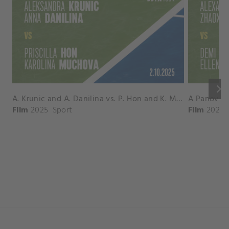
keyboard_arrow_right
A. Krunic and A. Danilina vs. P. Hon and K. Muchova Match Highlights - BEIJING_Capital Group Diamond ( October 02, 2025)
Film
2025
Sport
Film
2026