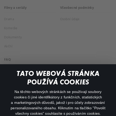
Filmy a seriály
Všeobecné podmínky
Drama
Osobní údaje
Komedie
Dokumenty
Akční
FAQ
Můj účet
TATO WEBOVÁ STRÁNKA
Důležité odkazy
POUŽÍVÁ COOKIES
Na těchto webových stránkách se používají soubory
facebook
instagram
cookies či jiné identifikátory z funkčních, statistických
a marketingových důvodů, jakož i pro účely zobrazování
personalizovaného obsahu. Kliknutím na tlačítko "Povolit
youtube
všechny cookies" souhlasíte s používáním cookies.