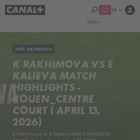
search
expand_more
person
CS
Přehled titulů
Apple TV
Moloch
Více
expand_more
ZPĚT NA PŘEHLED
K RAKHIMOVA VS E
KALIEVA MATCH
HIGHLIGHTS -
ROUEN_CENTRE
COURT ( APRIL 13,
2026)
K Rakhimova vs E Kalieva Match Highlights -