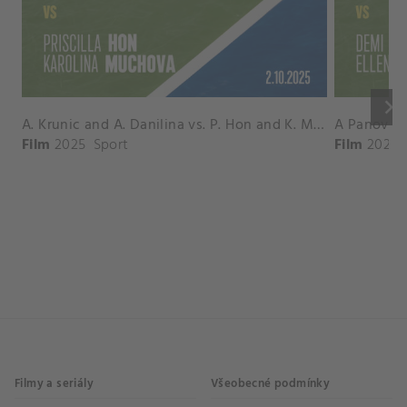
keyboard_arrow_right
A. Krunic and A. Danilina vs. P. Hon and K. Muchova Match Highlights - BEIJING_Capital Group Diamond ( October 02, 2025)
Film
2025
Sport
Film
2026
Filmy a seriály
Všeobecné podmínky