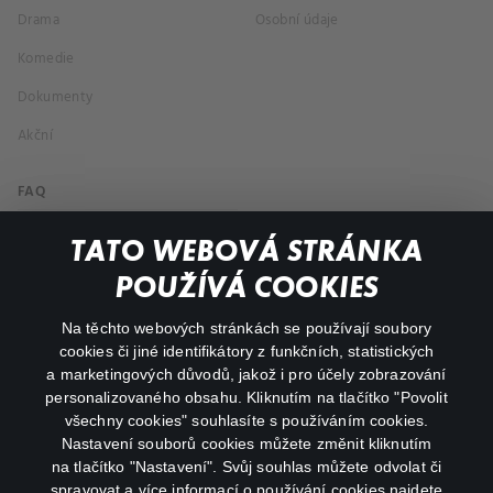
Drama
Osobní údaje
Komedie
Dokumenty
Akční
FAQ
Můj účet
TATO WEBOVÁ STRÁNKA
Důležité odkazy
POUŽÍVÁ COOKIES
Na těchto webových stránkách se používají soubory
facebook
instagram
cookies či jiné identifikátory z funkčních, statistických
a marketingových důvodů, jakož i pro účely zobrazování
personalizovaného obsahu. Kliknutím na tlačítko "Povolit
youtube
všechny cookies" souhlasíte s používáním cookies.
Nastavení souborů cookies můžete změnit kliknutím
na tlačítko "Nastavení". Svůj souhlas můžete odvolat či
spravovat a více informací o používání cookies najdete