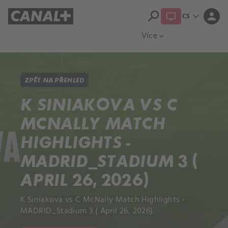
search
expand_more
person
CS
Přehled titulů
Apple TV
Moloch
Více
expand_more
ZPĚT NA PŘEHLED
K SINIAKOVA VS C
MCNALLY MATCH
HIGHLIGHTS -
MADRID_STADIUM 3 (
APRIL 26, 2026)
K Siniakova vs C McNally Match Highlights -
MADRID_Stadium 3 ( April 26, 2026).