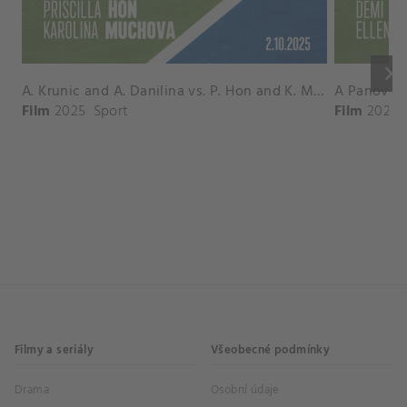
keyboard_arrow_right
A. Krunic and A. Danilina vs. P. Hon and K. Muchova Match Highlights - BEIJING_Capital Group Diamond ( October 02, 2025)
Film
2025
Sport
Film
2026
Filmy a seriály
Všeobecné podmínky
Drama
Osobní údaje