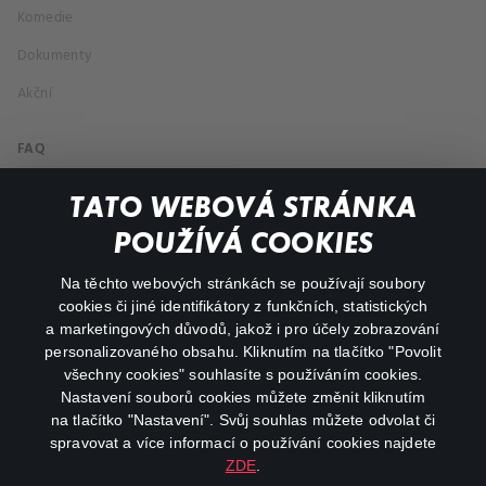
Komedie
Dokumenty
Akční
FAQ
Můj účet
TATO WEBOVÁ STRÁNKA
Důležité odkazy
POUŽÍVÁ COOKIES
Na těchto webových stránkách se používají soubory
facebook
instagram
cookies či jiné identifikátory z funkčních, statistických
a marketingových důvodů, jakož i pro účely zobrazování
personalizovaného obsahu. Kliknutím na tlačítko "Povolit
youtube
všechny cookies" souhlasíte s používáním cookies.
Nastavení souborů cookies můžete změnit kliknutím
na tlačítko "Nastavení". Svůj souhlas můžete odvolat či
spravovat a více informací o používání cookies najdete
ZDE
.