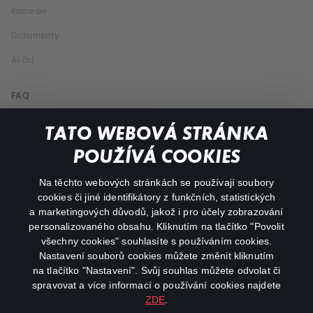
Komedie
Dokumenty
Akční
FAQ
Můj účet
TATO WEBOVÁ STRÁNKA
Důležité odkazy
POUŽÍVÁ COOKIES
Na těchto webových stránkách se používají soubory
facebook
instagram
cookies či jiné identifikátory z funkčních, statistických
a marketingových důvodů, jakož i pro účely zobrazování
personalizovaného obsahu. Kliknutím na tlačítko "Povolit
youtube
všechny cookies" souhlasíte s používáním cookies.
Nastavení souborů cookies můžete změnit kliknutím
na tlačítko "Nastavení". Svůj souhlas můžete odvolat či
spravovat a více informací o používání cookies najdete
ZDE
.