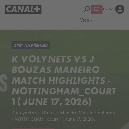
search
expand_more
person
CS
Přehled titulů
Apple TV
Moloch
Více
expand_more
ZPĚT NA PŘEHLED
K VOLYNETS VS J
BOUZAS MANEIRO
MATCH HIGHLIGHTS -
NOTTINGHAM_COURT
1 ( JUNE 17, 2026)
K Volynets vs J Bouzas Maneiro Match Highlights
- NOTTINGHAM_Court 1 ( June 17, 2026).