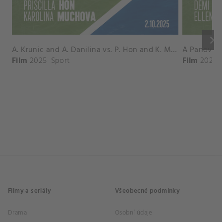
keyboard_arrow_right
A. Krunic and A. Danilina vs. P. Hon and K. Muchova Match Highlights - BEIJING_Capital Group Diamond ( October 02, 2025)
Film
2025
Sport
Film
2026
Filmy a seriály
Všeobecné podmínky
Drama
Osobní údaje