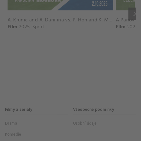
keyboard_arrow_right
A. Krunic and A. Danilina vs. P. Hon and K. Muchova Match Highlights - BEIJING_Capital Group Diamond ( October 02, 2025)
Film
2025
Sport
Film
2026
Filmy a seriály
Všeobecné podmínky
Drama
Osobní údaje
Komedie