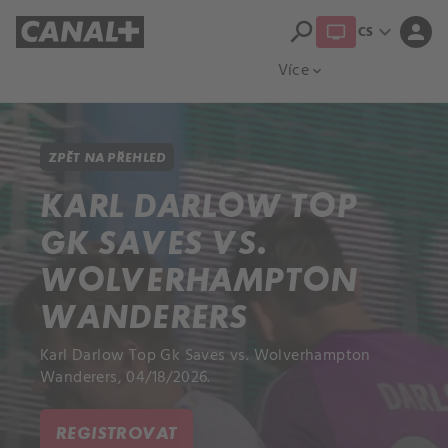
search
expand_more
person
CS
Přehled titulů
Apple TV
Moloch
Více
expand_more
ZPĚT NA PŘEHLED
KARL DARLOW TOP
GK SAVES VS.
WOLVERHAMPTON
WANDERERS
Karl Darlow Top Gk Saves vs. Wolverhampton
Wanderers, 04/18/2026.
REGISTROVAT