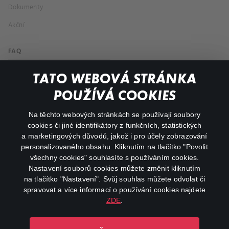
Dokumenty
Akční
FAQ
Můj účet
TATO WEBOVÁ STRÁNKA
Důležité odkazy
POUŽÍVÁ COOKIES
Na těchto webových stránkách se používají soubory
facebook
instagram
cookies či jiné identifikátory z funkčních, statistických
a marketingových důvodů, jakož i pro účely zobrazování
personalizovaného obsahu. Kliknutím na tlačítko "Povolit
youtube
všechny cookies" souhlasíte s používáním cookies.
Nastavení souborů cookies můžete změnit kliknutím
na tlačítko "Nastavení". Svůj souhlas můžete odvolat či
spravovat a více informací o používání cookies najdete
ZDE
.
Canal+ Luxembourg S. à r.l. se sídlem Rue Albert Borschette 4,