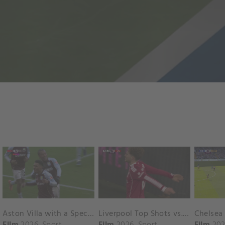
Aston Villa with a Spectacular Goal vs. Nottingham Forest
Liverpool Top Shots vs. Fulham
Film
2026
Sport
Film
2026
Sport
Film
202