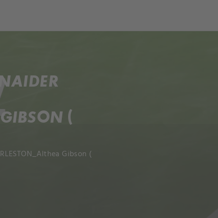
ch
Dcera národa
HNAIDER
GIBSON (
HARLESTON_Althea Gibson (