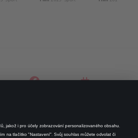
facebook
instagram
youtube
odů, jakož i pro účely zobrazování personalizovaného obsahu.
ím na tlačítko "Nastavení". Svůj souhlas můžete odvolat či