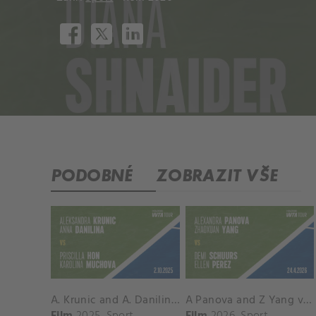
PODOBNÉ
ZOBRAZIT VŠE
A. Krunic and A. Danilina vs. P. Hon and K. Muchova Match Highlights - BEIJING_Capital Group Diamond ( October 02, 2025)
A Panova and Z Yang vs D Schuurs and E Perez Match Highlights - MADRID_Court 8 ( April 24, 2026)
Film
2025
Sport
Film
2026
Sport