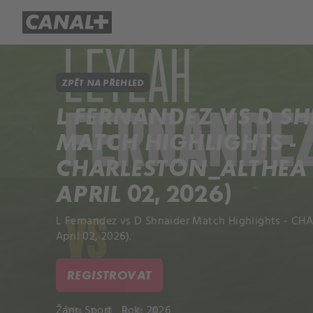
Přehled titulů
Apple TV
Molo
ZPĚT NA PŘEHLED
L FERNANDEZ VS D S
MATCH HIGHLIGHTS -
CHARLESTON_ALTHEA 
APRIL 02, 2026)
L Fernandez vs D Shnaider Match Highlights - C
April 02, 2026).
REGISTROVAT
Žánr:
Sport
Rok: 2026