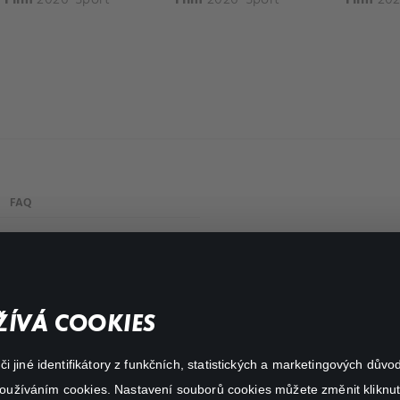
FAQ
Můj účet
Důležité odkazy
ÍVÁ COOKIES
 jiné identifikátory z funkčních, statistických a marketingových dův
 používáním cookies. Nastavení souborů cookies můžete změnit kliknut