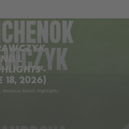
ch
Dcera národa
KRAWCZYK
ND L
LIGHTS -
 18, 2026)
L Noskova Match Highlights