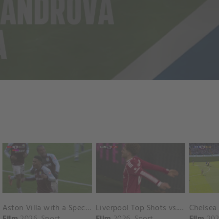
Aston Villa with a Spectacular Goal vs. Nottingham Forest
Liverpool Top Shots vs. Fulham
Film
2026
Sport
Film
2026
Sport
Film
202