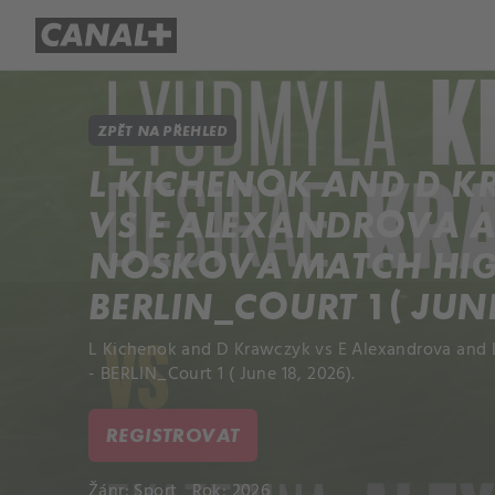
Přehled titulů
Apple TV
Molo
ZPĚT NA PŘEHLED
L KICHENOK AND D 
VS E ALEXANDROVA A
NOSKOVA MATCH HIGH
BERLIN_COURT 1 ( JUNE
L Kichenok and D Krawczyk vs E Alexandrova and 
- BERLIN_Court 1 ( June 18, 2026).
REGISTROVAT
Žánr:
Sport
Rok: 2026