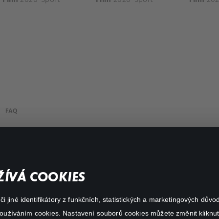
FAQ
Můj účet
Důležité odkazy
ÍVÁ COOKIES
 jiné identifikátory z funkčních, statistických a marketingových dův
 používáním cookies. Nastavení souborů cookies můžete změnit kliknut