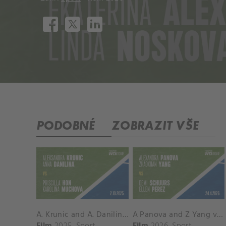
PODOBNÉ
ZOBRAZIT VŠE
A. Krunic and A. Danilina vs. P. Hon and K. Muchova Match Highlights - BEIJING_Capital Group Diamond ( October 02, 2025)
A Panova and Z Yang vs D Schuurs and E Perez Match Highlights - MADRID_Court 8 ( April 24, 2026)
Film
2025
Sport
Film
2026
Sport