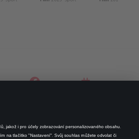
facebook
instagram
youtube
odů, jakož i pro účely zobrazování personalizovaného obsahu.
ím na tlačítko "Nastavení". Svůj souhlas můžete odvolat či