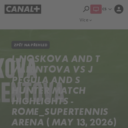
search
expand_more
person
CS
Přehled titulů
Apple TV
Moloch
Více
expand_more
ZPĚT NA PŘEHLED
L NOSKOVA AND T
VALENTOVA VS J
PEGULA AND S
HUNTER MATCH
HIGHLIGHTS -
ROME_SUPERTENNIS
ARENA ( MAY 13, 2026)