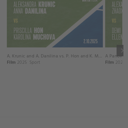
keyboard_arrow_right
A. Krunic and A. Danilina vs. P. Hon and K. Muchova Match Highlights - BEIJING_Capital Group Diamond ( October 02, 2025)
Film
2025
Sport
Film
2026