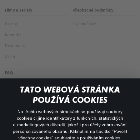
Filmy a seriály
Všeobecné podmínky
Drama
Osobní údaje
Komedie
Dokumenty
Akční
FAQ
Můj účet
TATO WEBOVÁ STRÁNKA
Důležité odkazy
POUŽÍVÁ COOKIES
Na těchto webových stránkách se používají soubory
facebook
instagram
cookies či jiné identifikátory z funkčních, statistických
a marketingových důvodů, jakož i pro účely zobrazování
personalizovaného obsahu. Kliknutím na tlačítko "Povolit
youtube
všechny cookies" souhlasíte s používáním cookies.