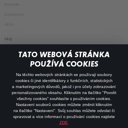
Komedie
Dokumenty
Akční
FAQ
Můj účet
TATO WEBOVÁ STRÁNKA
Důležité odkazy
POUŽÍVÁ COOKIES
Na těchto webových stránkách se používají soubory
facebook
instagram
cookies či jiné identifikátory z funkčních, statistických
a marketingových důvodů, jakož i pro účely zobrazování
personalizovaného obsahu. Kliknutím na tlačítko "Povolit
youtube
všechny cookies" souhlasíte s používáním cookies.
Nastavení souborů cookies můžete změnit kliknutím
na tlačítko "Nastavení". Svůj souhlas můžete odvolat či
spravovat a více informací o používání cookies najdete
ZDE
.