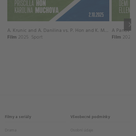
keyboard_arrow_right
A. Krunic and A. Danilina vs. P. Hon and K. Muchova Match Highlights - BEIJING_Capital Group Diamond ( October 02, 2025)
Film
2025
Sport
Film
2026
Filmy a seriály
Všeobecné podmínky
Drama
Osobní údaje