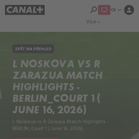
search
expand_more
person
CS
Přehled titulů
Apple TV
Moloch
Více
expand_more
ZPĚT NA PŘEHLED
L NOSKOVA VS R
ZARAZUA MATCH
HIGHLIGHTS -
BERLIN_COURT 1 (
JUNE 16, 2026)
L Noskova vs R Zarazua Match Highlights -
BERLIN_Court 1 ( June 16, 2026).