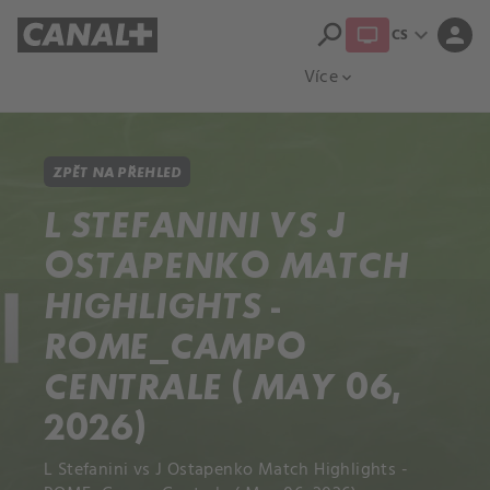
search
expand_more
person
CS
Přehled titulů
Apple TV
Moloch
Více
expand_more
ZPĚT NA PŘEHLED
L STEFANINI VS J
OSTAPENKO MATCH
HIGHLIGHTS -
ROME_CAMPO
CENTRALE ( MAY 06,
2026)
L Stefanini vs J Ostapenko Match Highlights -