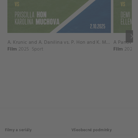
keyboard_arrow_right
A. Krunic and A. Danilina vs. P. Hon and K. Muchova Match Highlights - BEIJING_Capital Group Diamond ( October 02, 2025)
Film
2025
Sport
Film
2026
Filmy a seriály
Všeobecné podmínky