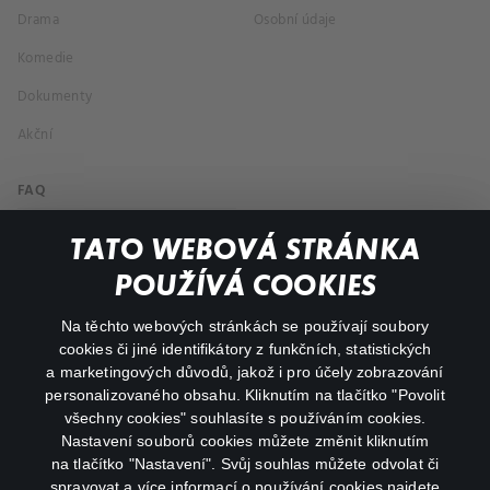
Drama
Osobní údaje
Komedie
Dokumenty
Akční
FAQ
Můj účet
TATO WEBOVÁ STRÁNKA
Důležité odkazy
POUŽÍVÁ COOKIES
Na těchto webových stránkách se používají soubory
facebook
instagram
cookies či jiné identifikátory z funkčních, statistických
a marketingových důvodů, jakož i pro účely zobrazování
personalizovaného obsahu. Kliknutím na tlačítko "Povolit
youtube
všechny cookies" souhlasíte s používáním cookies.
Nastavení souborů cookies můžete změnit kliknutím
na tlačítko "Nastavení". Svůj souhlas můžete odvolat či
spravovat a více informací o používání cookies najdete