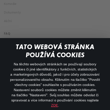
Komedie
Dokumenty
Akční
FAQ
Můj účet
TATO WEBOVÁ STRÁNKA
Důležité odkazy
POUŽÍVÁ COOKIES
Na těchto webových stránkách se používají soubory
facebook
instagram
cookies či jiné identifikátory z funkčních, statistických
a marketingových důvodů, jakož i pro účely zobrazování
personalizovaného obsahu. Kliknutím na tlačítko "Povolit
youtube
všechny cookies" souhlasíte s používáním cookies.
Nastavení souborů cookies můžete změnit kliknutím
na tlačítko "Nastavení". Svůj souhlas můžete odvolat či
spravovat a více informací o používání cookies najdete
ZDE
.