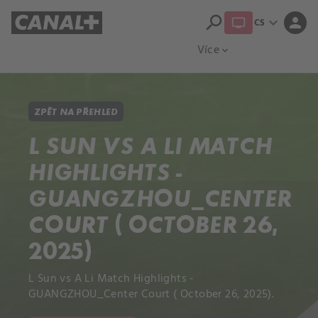
search
expand_more
person
CS
Přehled titulů
Apple TV
Moloch
Více
expand_more
ZPĚT NA PŘEHLED
L SUN VS A LI MATCH
HIGHLIGHTS -
GUANGZHOU_CENTER
COURT ( OCTOBER 26,
2025)
L Sun vs A Li Match Highlights -
GUANGZHOU_Center Court ( October 26, 2025).