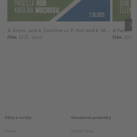
keyboard_arrow_right
A. Krunic and A. Danilina vs. P. Hon and K. Muchova Match Highlights - BEIJING_Capital Group Diamond ( October 02, 2025)
Film
2025
Sport
Film
2026
Filmy a seriály
Všeobecné podmínky
Drama
Osobní údaje