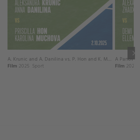
keyboard_arrow_right
A. Krunic and A. Danilina vs. P. Hon and K. Muchova Match Highlights - BEIJING_Capital Group Diamond ( October 02, 2025)
Film
2025
Sport
Film
2026