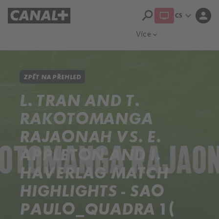
search
expand_more
person
CS
Přehled titulů
Apple TV
Moloch
Více
expand_more
ZPĚT NA PŘEHLED
L. TRAN AND T.
RAKOTOMANGA
RAJAONAH VS. E.
APPLETON AND I.
HAVERLAG MATCH
HIGHLIGHTS - SAO
PAULO_QUADRA 1 (