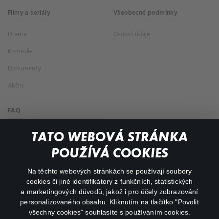
Filmy a seriály
Všeobecné podmínky
Drama
Osobní údaje
Komedie
Dokumenty
Akční
FAQ
Můj účet
TATO WEBOVÁ STRÁNKA
Důležité odkazy
POUŽÍVÁ COOKIES
Na těchto webových stránkách se používají soubory
facebook
instagram
cookies či jiné identifikátory z funkčních, statistických
a marketingových důvodů, jakož i pro účely zobrazování
personalizovaného obsahu. Kliknutím na tlačítko "Povolit
youtube
všechny cookies" souhlasíte s používáním cookies.