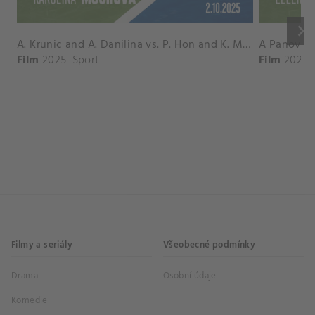
keyboard_arrow_right
A. Krunic and A. Danilina vs. P. Hon and K. Muchova Match Highlights - BEIJING_Capital Group Diamond ( October 02, 2025)
Film
2025
Sport
Film
2026
Filmy a seriály
Všeobecné podmínky
Drama
Osobní údaje
Komedie