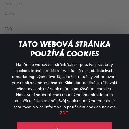
Dokumenty
Akční
FAQ
Můj účet
TATO WEBOVÁ STRÁNKA
Důležité odkazy
POUŽÍVÁ COOKIES
Na těchto webových stránkách se používají soubory
facebook
instagram
cookies či jiné identifikátory z funkčních, statistických
a marketingových důvodů, jakož i pro účely zobrazování
personalizovaného obsahu. Kliknutím na tlačítko "Povolit
youtube
všechny cookies" souhlasíte s používáním cookies.
Nastavení souborů cookies můžete změnit kliknutím
na tlačítko "Nastavení". Svůj souhlas můžete odvolat či
spravovat a více informací o používání cookies najdete
ZDE
.
Canal+ Luxembourg S. à r.l. se sídlem Rue Albert Borschette 4,