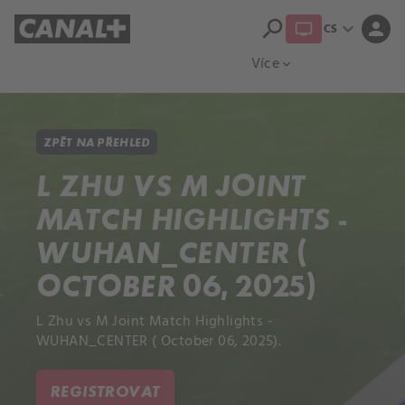
search
expand_more
person
CS
Přehled titulů
Apple TV
Moloch
Více
expand_more
ZPĚT NA PŘEHLED
L ZHU VS M JOINT
MATCH HIGHLIGHTS -
WUHAN_CENTER (
OCTOBER 06, 2025)
L Zhu vs M Joint Match Highlights -
WUHAN_CENTER ( October 06, 2025).
REGISTROVAT