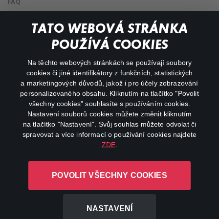
FAQ
Můj účet
TATO WEBOVÁ STRÁNKA
Důležité odkazy
POUŽÍVÁ COOKIES
Na těchto webových stránkách se používají soubory
facebook
instagram
cookies či jiné identifikátory z funkčních, statistických
a marketingových důvodů, jakož i pro účely zobrazování
personalizovaného obsahu. Kliknutím na tlačítko "Povolit
youtube
všechny cookies" souhlasíte s používáním cookies.
Nastavení souborů cookies můžete změnit kliknutím
na tlačítko "Nastavení". Svůj souhlas můžete odvolat či
spravovat a více informací o používání cookies najdete
ZDE
.
Canal+ Luxembourg S. à r.l. se sídlem Rue Albert Borschette 4,
L-1246 Luxembourg R.C.S.
POVOLIT VŠECHNY COOKIES
Luxembourg: B 87.905
Všechna práva vyhrazena
NASTAVENÍ
©
2026