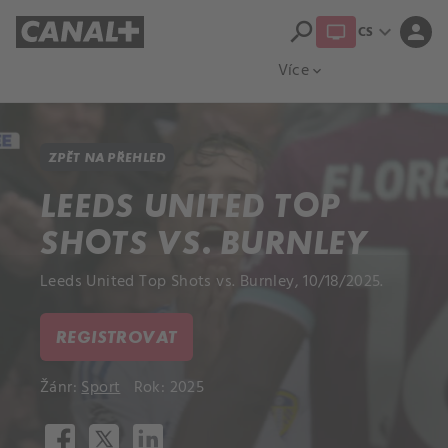
search
expand_more
person
CS
Přehled titulů
Apple TV
Moloch
Více
expand_more
ZPĚT NA PŘEHLED
LEEDS UNITED TOP
SHOTS VS. BURNLEY
Leeds United Top Shots vs. Burnley, 10/18/2025.
REGISTROVAT
Žánr:
Sport
Rok: 2025