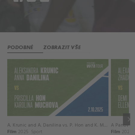
PODOBNÉ
ZOBRAZIT VŠE
keyboard_arrow_right
A. Krunic and A. Danilina vs. P. Hon and K. Muchova Match Highlights - BEIJING_Capital Group Diamond ( October 02, 2025)
Film
2025
Sport
Film
2026