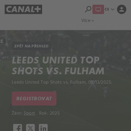
search
expand_more
person
CS
Přehled titulů
Apple TV
Moloch
Více
expand_more
ZPĚT NA PŘEHLED
LEEDS UNITED TOP
SHOTS VS. FULHAM
Leeds United Top Shots vs. Fulham, 09/13/2025.
REGISTROVAT
Žánr:
Sport
Rok: 2025