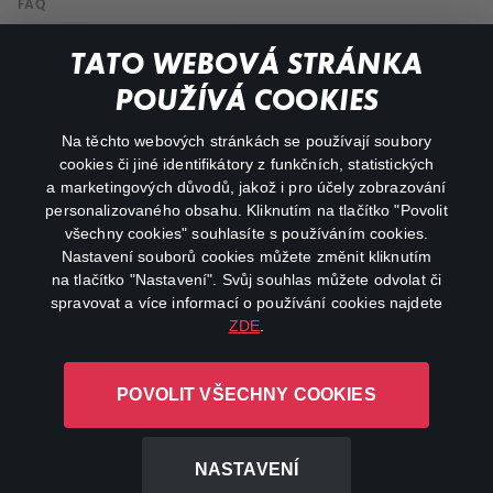
FAQ
Můj účet
TATO WEBOVÁ STRÁNKA
Důležité odkazy
POUŽÍVÁ COOKIES
Na těchto webových stránkách se používají soubory
facebook
instagram
cookies či jiné identifikátory z funkčních, statistických
a marketingových důvodů, jakož i pro účely zobrazování
personalizovaného obsahu. Kliknutím na tlačítko "Povolit
youtube
všechny cookies" souhlasíte s používáním cookies.
Nastavení souborů cookies můžete změnit kliknutím
na tlačítko "Nastavení". Svůj souhlas můžete odvolat či
spravovat a více informací o používání cookies najdete
ZDE
.
Canal+ Luxembourg S. à r.l. se sídlem Rue Albert Borschette 4,
L-1246 Luxembourg R.C.S.
POVOLIT VŠECHNY COOKIES
Luxembourg: B 87.905
Všechna práva vyhrazena
NASTAVENÍ
©
2026