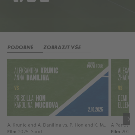
PODOBNÉ
ZOBRAZIT VŠE
keyboard_arrow_right
A. Krunic and A. Danilina vs. P. Hon and K. Muchova Match Highlights - BEIJING_Capital Group Diamond ( October 02, 2025)
Film
2025
Sport
Film
2026