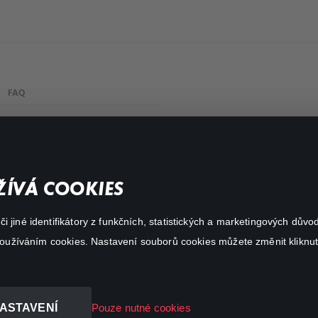
FAQ
Můj účet
Důležité odkazy
ÍVÁ COOKIES
 jiné identifikátory z funkčních, statistických a marketingových dův
 používáním cookies. Nastavení souborů cookies můžete změnit kliknut
ASTAVENÍ
Pouze nutné cookies