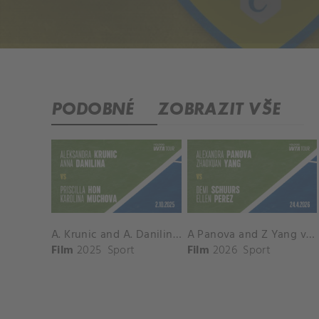
PODOBNÉ
ZOBRAZIT VŠE
A. Krunic and A. Danilina vs. P. Hon and K. Muchova Match Highlights - BEIJING_Capital Group Diamond ( October 02, 2025)
A Panova and Z Yang vs D Schuurs and E Perez Match Highlights - MADRID_Court 8 ( April 24, 2026)
Film
2025
Sport
Film
2026
Sport