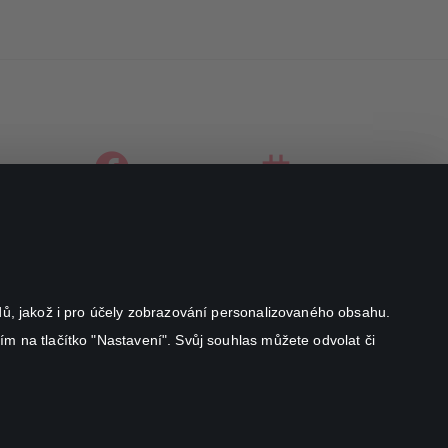
facebook
instagram
youtube
odů, jakož i pro účely zobrazování personalizovaného obsahu.
ím na tlačítko "Nastavení". Svůj souhlas můžete odvolat či
Canal+ Luxembourg S. à r.l. se sídlem Rue Albert Borschette 4,
L-1246 Luxembourg R.C.S.
Luxembourg: B 87.905
Všechna práva vyhrazena