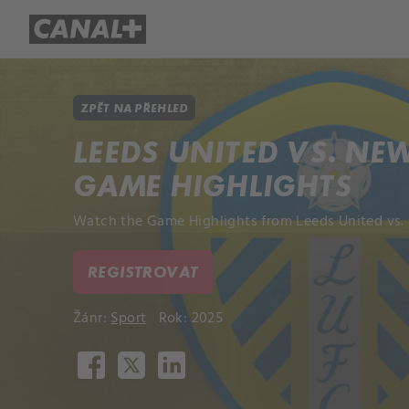
Přehled titulů
Apple TV
Molo
ZPĚT NA PŘEHLED
LEEDS UNITED VS. NEW
GAME HIGHLIGHTS
Watch the Game Highlights from Leeds United vs.
REGISTROVAT
Žánr:
Sport
Rok: 2025