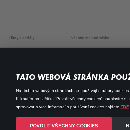
Filmy a seriály
Všeobecné podmínky
Drama
Osobní údaje
Komedie
Dokumenty
TATO WEBOVÁ STRÁNKA POUŽ
Akční
Na těchto webových stránkách se používají soubory cookies či
Kliknutím na tlačítko "Povolit všechny cookies" souhlasíte s
spravovat a více informací o používání cookies najdete
ZDE
.
POVOLIT VŠECHNY COOKIES
N