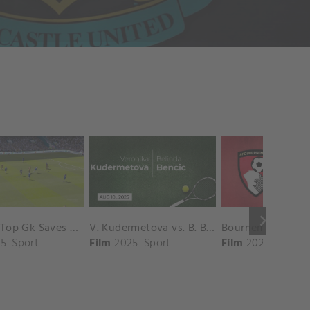
keyboard_arrow_right
Chelsea Top Gk Saves vs. Crystal Palace
V. Kudermetova vs. B. Bencic Match Highlights - CINCINNATI_Champions Court ( August 10, 2025)
5
Sport
Film
2025
Sport
Film
2025
Sport