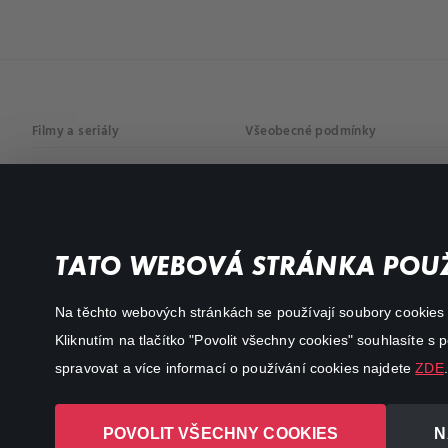
Filmy a seriály
Všeobecné podmínky
Drama
Osobní údaje
Komedie
Dokumenty
TATO WEBOVÁ STRÁNKA POUŽ
Akční
Na těchto webových stránkách se používají soubory cookies či
Kliknutím na tlačítko "Povolit všechny cookies" souhlasíte s
spravovat a více informací o používání cookies najdete
ZDE
.
POVOLIT VŠECHNY COOKIES
N