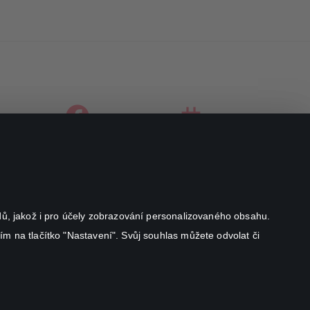
facebook
instagram
youtube
odů, jakož i pro účely zobrazování personalizovaného obsahu.
ím na tlačítko "Nastavení". Svůj souhlas můžete odvolat či
Canal+ Luxembourg S. à r.l. se sídlem Rue Albert Borschette 4,
L-1246 Luxembourg R.C.S.
Luxembourg: B 87.905
Všechna práva vyhrazena