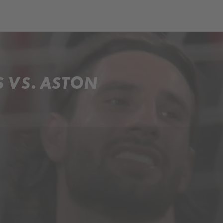
ch
Dcera národa
S VS. ASTON