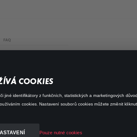
FAQ
Můj účet
Důležité odkazy
ÍVÁ COOKIES
 jiné identifikátory z funkčních, statistických a marketingových dův
 používáním cookies. Nastavení souborů cookies můžete změnit kliknut
ASTAVENÍ
Pouze nutné cookies