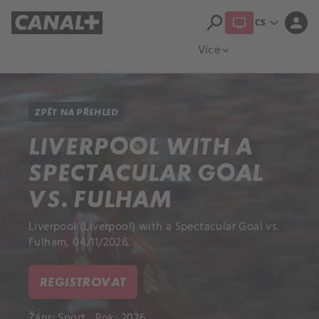
search
expand_more
person
CS
Přehled titulů
Apple TV
Moloch
Více
expand_more
ZPĚT NA PŘEHLED
LIVERPOOL WITH A
SPECTACULAR GOAL
VS. FULHAM
Liverpool (Liverpool) with a Spectacular Goal vs.
Fulham, 04/11/2026.
REGISTROVAT
Žánr:
Sport
Rok: 2026