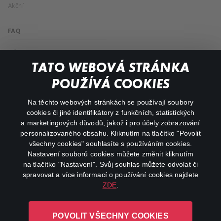
Akční
FAQ
Můj účet
TATO WEBOVÁ STRÁNKA
Důležité odkazy
POUŽÍVÁ COOKIES
Na těchto webových stránkách se používají soubory
facebook
instagram
cookies či jiné identifikátory z funkčních, statistických
a marketingových důvodů, jakož i pro účely zobrazování
personalizovaného obsahu. Kliknutím na tlačítko "Povolit
youtube
všechny cookies" souhlasíte s používáním cookies.
Nastavení souborů cookies můžete změnit kliknutím
na tlačítko "Nastavení". Svůj souhlas můžete odvolat či
spravovat a více informací o používání cookies najdete
ZDE
.
Canal+ Luxembourg S. à r.l. se sídlem Rue Albert Borschette 4,
L-1246 Luxembourg R.C.S.
POVOLIT VŠECHNY COOKIES