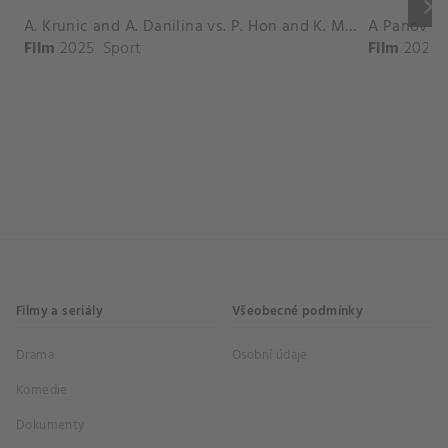
keyboard_arrow_right
A. Krunic and A. Danilina vs. P. Hon and K. Muchova Match Highlights - BEIJING_Capital Group Diamond ( October 02, 2025)
Film
2025
Sport
Film
2026
Filmy a seriály
Všeobecné podmínky
Drama
Osobní údaje
Komedie
Dokumenty