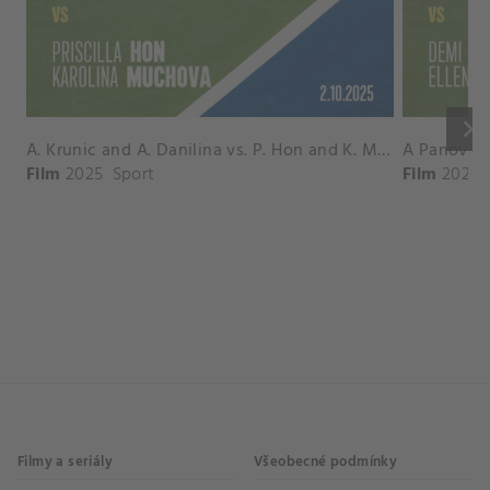
keyboard_arrow_right
A. Krunic and A. Danilina vs. P. Hon and K. Muchova Match Highlights - BEIJING_Capital Group Diamond ( October 02, 2025)
Film
2025
Sport
Film
2026
Filmy a seriály
Všeobecné podmínky