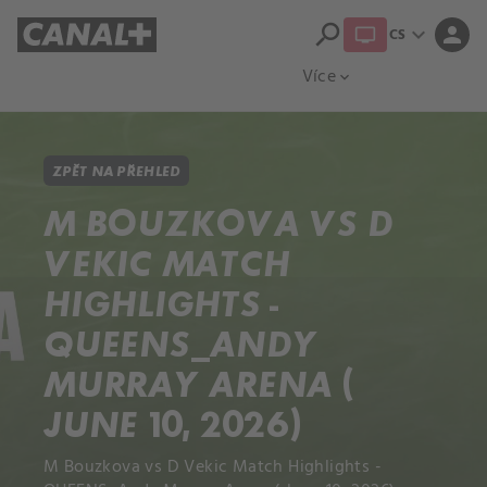
search
expand_more
person
CS
Přehled titulů
Apple TV
Moloch
Více
expand_more
ZPĚT NA PŘEHLED
M BOUZKOVA VS D
VEKIC MATCH
HIGHLIGHTS -
QUEENS_ANDY
MURRAY ARENA (
JUNE 10, 2026)
M Bouzkova vs D Vekic Match Highlights -