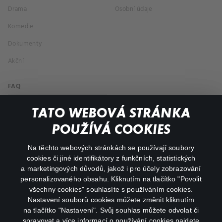
Drama
Osobní údaje
Komedie
Dokumenty
Akční
FAQ
Můj účet
TATO WEBOVÁ STRÁNKA
Důležité odkazy
POUŽÍVÁ COOKIES
Na těchto webových stránkách se používají soubory
facebook
instagram
cookies či jiné identifikátory z funkčních, statistických
a marketingových důvodů, jakož i pro účely zobrazování
personalizovaného obsahu. Kliknutím na tlačítko "Povolit
youtube
všechny cookies" souhlasíte s používáním cookies.
Nastavení souborů cookies můžete změnit kliknutím
na tlačítko "Nastavení". Svůj souhlas můžete odvolat či
spravovat a více informací o používání cookies najdete