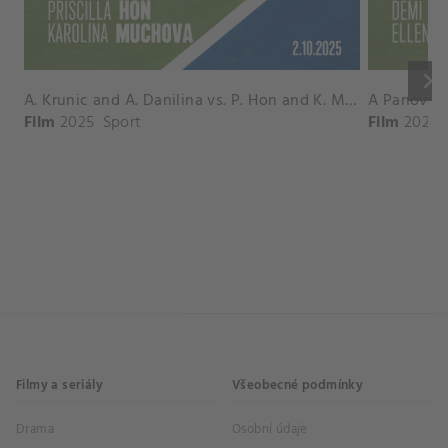
keyboard_arrow_right
A. Krunic and A. Danilina vs. P. Hon and K. Muchova Match Highlights - BEIJING_Capital Group Diamond ( October 02, 2025)
Film
2025
Sport
Film
2026
Filmy a seriály
Všeobecné podmínky
Drama
Osobní údaje