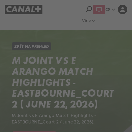
search
expand_more
person
CS
Přehled titulů
Apple TV
Moloch
Více
expand_more
ZPĚT NA PŘEHLED
M JOINT VS E
ARANGO MATCH
HIGHLIGHTS -
EASTBOURNE_COURT
2 ( JUNE 22, 2026)
M Joint vs E Arango Match Highlights -
EASTBOURNE_Court 2 ( June 22, 2026).