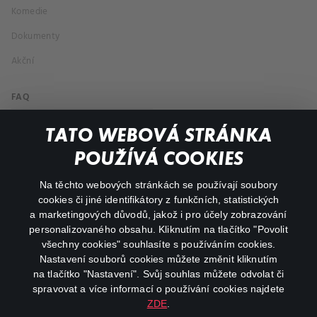
Komedie
Dokumenty
Akční
FAQ
Můj účet
TATO WEBOVÁ STRÁNKA
Důležité odkazy
POUŽÍVÁ COOKIES
Na těchto webových stránkách se používají soubory
facebook
instagram
cookies či jiné identifikátory z funkčních, statistických
a marketingových důvodů, jakož i pro účely zobrazování
personalizovaného obsahu. Kliknutím na tlačítko "Povolit
youtube
všechny cookies" souhlasíte s používáním cookies.
Nastavení souborů cookies můžete změnit kliknutím
na tlačítko "Nastavení". Svůj souhlas můžete odvolat či
spravovat a více informací o používání cookies najdete
ZDE
.