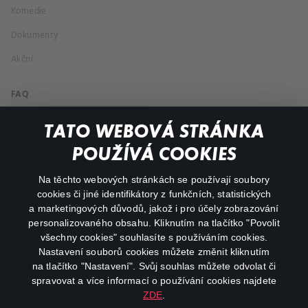
Komedie
Dokumenty
Akční
FAQ
Můj účet
TATO WEBOVÁ STRÁNKA
Důležité odkazy
POUŽÍVÁ COOKIES
Na těchto webových stránkách se používají soubory
facebook
instagram
cookies či jiné identifikátory z funkčních, statistických
a marketingových důvodů, jakož i pro účely zobrazování
personalizovaného obsahu. Kliknutím na tlačítko "Povolit
youtube
všechny cookies" souhlasíte s používáním cookies.
Nastavení souborů cookies můžete změnit kliknutím
na tlačítko "Nastavení". Svůj souhlas můžete odvolat či
spravovat a více informací o používání cookies najdete
ZDE
.