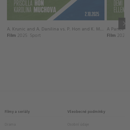
keyboard_arrow_right
A. Krunic and A. Danilina vs. P. Hon and K. Muchova Match Highlights - BEIJING_Capital Group Diamond ( October 02, 2025)
Film
2025
Sport
Film
2026
Filmy a seriály
Všeobecné podmínky
Drama
Osobní údaje