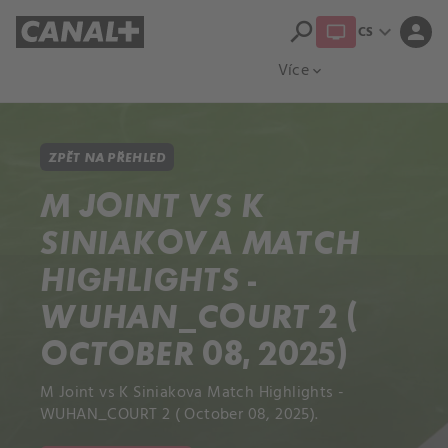
search
expand_more
person
CS
Přehled titulů
Apple TV
Moloch
Více
expand_more
ZPĚT NA PŘEHLED
M JOINT VS K
SINIAKOVA MATCH
HIGHLIGHTS -
WUHAN_COURT 2 (
OCTOBER 08, 2025)
M Joint vs K Siniakova Match Highlights -
WUHAN_COURT 2 ( October 08, 2025).